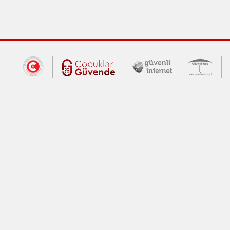
Dış Bağlantılar
Cumhurbaşkanlığı İletişim Merkezi (CİM
Çocuklar Güvende (yeni 
Güvenli İnte
Güv