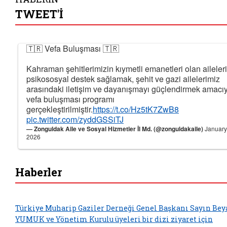
TWEET'İ
🇹🇷 Vefa Buluşması 🇹🇷
Kahraman şehitlerimizin kıymetli emanetleri olan aileler
psikososyal destek sağlamak, şehit ve gazi ailelerimiz
arasındaki iletişim ve dayanışmayı güçlendirmek amacı
vefa buluşması programı
gerçekleştirilmiştir.
https://t.co/Hz5tK7ZwB8
pic.twitter.com/zyddGSSiTJ
— Zonguldak Aile ve Sosyal Hizmetler İl Md. (@zonguldakaile)
January
2026
Haberler
Türkiye Muharip Gaziler Derneği Genel Başkanı Sayın Bey
YUMUK ve Yönetim Kurulu üyeleri bir dizi ziyaret için