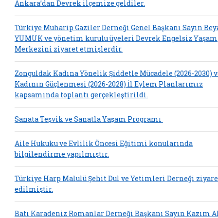
Ankara’dan Devrek ilçemize geldiler.
Türkiye Muharip Gaziler Derneği Genel Başkanı Sayın Bey
YUMUK ve yönetim kurulu üyeleri Devrek Engelsiz Yaşam
Merkezini ziyaret etmişlerdir.
Zonguldak Kadına Yönelik Şiddetle Mücadele (2026-2030) v
Kadının Güçlenmesi (2026-2028) İl Eylem Planlarımız
kapsamında toplantı gerçekleştirildi.
Sanata Teşvik ve Sanatla Yaşam Programı
Aile Hukuku ve Evlilik Öncesi Eğitimi konularında
bilgilendirme yapılmıştır.
Türkiye Harp Malulü Şehit Dul ve Yetimleri Derneği ziyare
edilmiştir.
Batı Karadeniz Romanlar Derneği Başkanı Sayın Kazım A