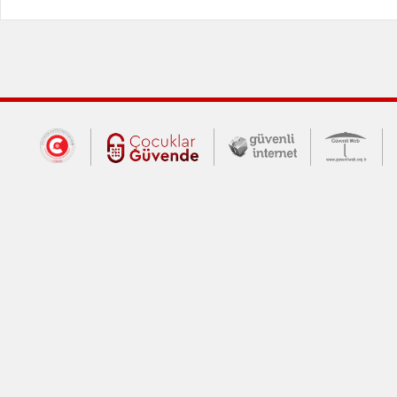
Dış Bağlantılar
Cumhurbaşkanlığı İletişim Merkezi (CİM
Çocuklar Güvende (yeni 
Güvenli İnte
Güv