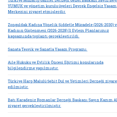
Türkiye Muharip Gaziler Derneği Genel Başkanı Sayın Bey
YUMUK ve yönetim kurulu üyeleri Devrek Engelsiz Yaşam
Merkezini ziyaret etmişlerdir.
Zonguldak Kadına Yönelik Şiddetle Mücadele (2026-2030) v
Kadının Güçlenmesi (2026-2028) İl Eylem Planlarımız
kapsamında toplantı gerçekleştirildi.
Sanata Teşvik ve Sanatla Yaşam Programı
Aile Hukuku ve Evlilik Öncesi Eğitimi konularında
bilgilendirme yapılmıştır.
Türkiye Harp Malulü Şehit Dul ve Yetimleri Derneği ziyare
edilmiştir.
Batı Karadeniz Romanlar Derneği Başkanı Sayın Kazım A
ziyaret gerçekleştirilmiştir.