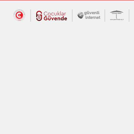
Dış Bağlantılar
Cumhurbaşkanlığı İletişim Merkezi (CİM
Çocuklar Güvende (yeni 
Güvenli İnte
Güv