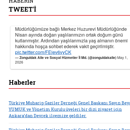
HABERİN
TWEET'İ
Müdürlüğümüze bağlı Merkez Huzurevi Müdürlüğünde
Nisan ayında doğan yaşlılarımızın ortak doğum günü
kutlanmıştır. Ardından yaşlılarımızla yaş almanın önemi
hakkında hoşça sohbet ederek vakit geçirilmiştir.
pic.twitter.com/FEjev6vyCK
— Zonguldak Aile ve Sosyal Hizmetler İl Md. (@zonguldakaile)
May 1,
2026
Haberler
Türkiye Muharip Gaziler Derneği Genel Başkanı Sayın Bey
YUMUK ve Yönetim Kurulu üyeleri bir dizi ziyaret için
Ankara’dan Devrek ilçemize geldiler.