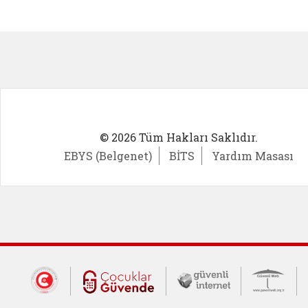
Kadın Girişimci (yeni sekmede açıl
İlk Öğ
© 2026 Tüm Hakları Saklıdır.
EBYS (Belgenet)
BİTS
Yardım Masası
Dış Bağlantılar
Cumhurbaşkanlığı İletişim Merkezi (CİM
Çocuklar Güvende (yeni 
Güvenli İnte
Güv