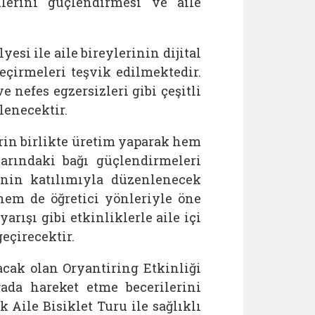
imlerini güçlendirmesi ve aile
esi ile aile bireylerinin dijital
çirmeleri teşvik edilmektedir.
e nefes egzersizleri gibi çeşitli
lenecektir.
erin birlikte üretim yaparak hem
larındaki bağı güçlendirmeleri
inin katılımıyla düzenlenecek
 hem de öğretici yönleriyle öne
arışı gibi etkinliklerle aile içi
geçirecektir.
cak olan Oryantiring Etkinliği
ada hareket etme becerilerini
k Aile Bisiklet Turu ile sağlıklı