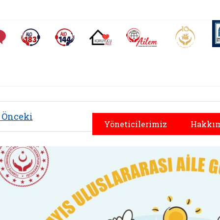
AİLEM İletişim Merkezi
Aile ve 
Sıkça Sorulan Sorular
Alo 183 (yeni sekmede açılır)
Alo 144 (yeni sekmede açılır)
Koruyucu Aile (yeni sekmede açılır)
Önceki
Yöneticilerimiz
Hakkım