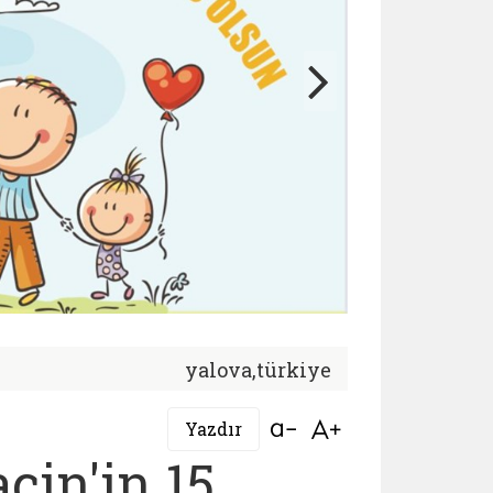
yalova,türkiye
Bağlantıyı aç
Bağlantıyı aç
Yazdır
çin'in 15