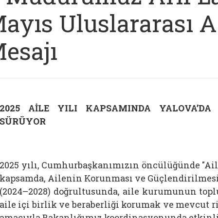
ayıs Uluslararası Ai
esajı
2025 AİLE YILI KAPSAMINDA YALOVA’DA 
SÜRÜYOR
2025 yılı, Cumhurbaşkanımızın öncülüğünde "Aile 
kapsamda, Ailenin Korunması ve Güçlendirilmesi
(2024–2028) doğrultusunda, aile kurumunun top
aile içi birlik ve beraberliği korumak ve mevcut r
amacıyla Bakanlığımız koordinasyonunda etkinli