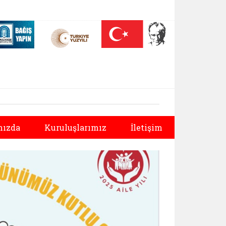
 (yeni sekmede açılır)
Nüfus On Yılı (yeni sekmede açılır)
Darülaceze bağış sayfası (yeni sekmede açılır)
Sonraki
ızda
Kuruluşlarımız
İletişim