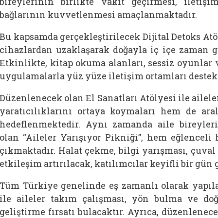
bireylerinin birlikte vakit geçirmesi, iletiş
bağlarının kuvvetlenmesi amaçlanmaktadır.
Bu kapsamda gerçekleştirilecek Dijital Detoks Atöly
cihazlardan uzaklaşarak doğayla iç içe zaman ge
Etkinlikte, kitap okuma alanları, sessiz oyunlar v
uygulamalarla yüz yüze iletişim ortamları destek
Düzenlenecek olan El Sanatları Atölyesi ile ailel
yaratıcılıklarını ortaya koymaları hem de ara
hedeflenmektedir. Aynı zamanda aile bireyler
olan “Aileler Yarışıyor Pikniği”, hem eğlenceli
çıkmaktadır. Halat çekme, bilgi yarışması, çuval y
etkileşim artırılacak, katılımcılar keyifli bir gün 
Tüm Türkiye genelinde eş zamanlı olarak yapıla
ile aileler takım çalışması, yön bulma ve doğ
geliştirme fırsatı bulacaktır. Ayrıca, düzenlenece