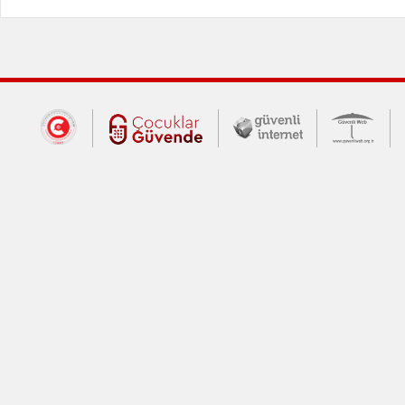
Dış Bağlantılar
Cumhurbaşkanlığı İletişim Merkezi (CİM
Çocuklar Güvende (yeni 
Güvenli İnte
Güv