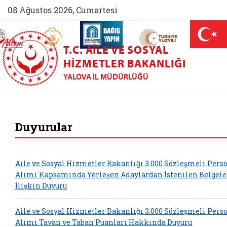
08 Ağustos 2026, Cumartesi
AİLEM İletişim Merkezi (yeni sekmede açılır)
Aile ve Nüfus On Yılı (yeni sekmede açılır)
Darülaceze bağış sayfası (yeni sekme
açılır)
 Aile (yeni sekmede açılır)
T.C. AILE VE SOSYAL
HIZMETLER BAKANLIĞI
YALOVA İL MÜDÜRLÜĞÜ
Yalova Aile ve Sos
Duyurular
Aile ve Sosyal Hizmetler Bakanlığı 3.000 Sözleşmeli Pers
Alımı Kapsamında Yerleşen Adaylardan İstenilen Belgele
İlişkin Duyuru
Aile ve Sosyal Hizmetler Bakanlığı 3.000 Sözleşmeli Pers
Alımı Tavan ve Taban Puanları Hakkında Duyuru