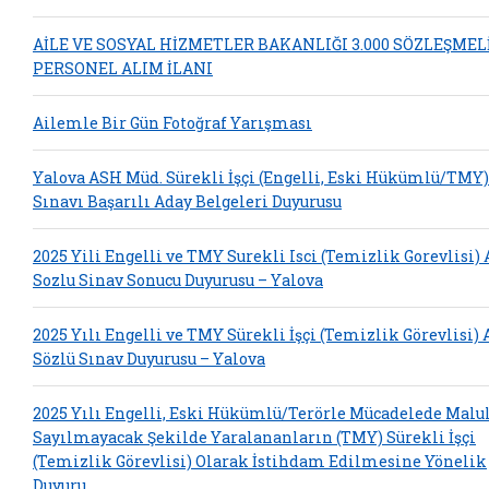
AİLE VE SOSYAL HİZMETLER BAKANLIĞI 3.000 SÖZLEŞMEL
PERSONEL ALIM İLANI
Ailemle Bir Gün Fotoğraf Yarışması
Yalova ASH Müd. Sürekli İşçi (Engelli, Eski Hükümlü/TMY)
Sınavı Başarılı Aday Belgeleri Duyurusu
2025 Yili Engelli ve TMY Surekli Isci (Temizlik Gorevlisi)
Sozlu Sinav Sonucu Duyurusu – Yalova
2025 Yılı Engelli ve TMY Sürekli İşçi (Temizlik Görevlisi)
Sözlü Sınav Duyurusu – Yalova
2025 Yılı Engelli, Eski Hükümlü/Terörle Mücadelede Malu
Sayılmayacak Şekilde Yaralananların (TMY) Sürekli İşçi
(Temizlik Görevlisi) Olarak İstihdam Edilmesine Yönelik
Duyuru