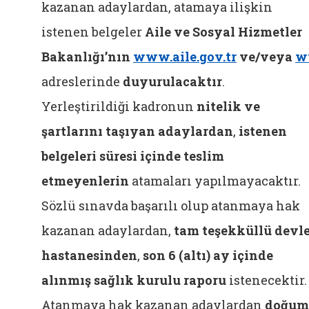
kazanan adaylardan, atamaya ilişkin
istenen belgeler
Aile ve Sosyal Hizmetler
Bakanlığı’nın
www.aile.gov.tr
ve/veya
w
adreslerinde
duyurulacaktır
.
Yerleştirildiği kadronun
nitelik ve
şartlarını taşıyan adaylardan
,
istenen
belgeleri süresi içinde teslim
etmeyenlerin
atamaları yapılmayacaktır.
Sözlü sınavda başarılı olup atanmaya hak
kazanan adaylardan,
tam teşekküllü devl
hastanesinden
,
son 6 (altı) ay içinde
alınmış sağlık kurulu raporu
istenecektir.
Atanmaya hak kazanan adaylardan
doğum