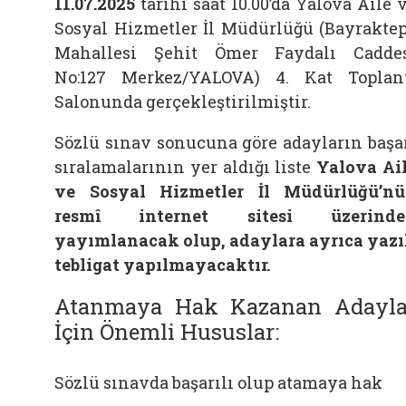
11.07.2025
tarihi saat 10.00’da Yalova Aile 
Sosyal Hizmetler İl Müdürlüğü (Bayrakte
Mahallesi Şehit Ömer Faydalı Cadde
No:127 Merkez/YALOVA) 4. Kat Toplan
Salonunda gerçekleştirilmiştir.
Sözlü sınav sonucuna göre adayların başa
sıralamalarının yer aldığı liste
Yalova Ai
ve Sosyal Hizmetler İl Müdürlüğü’n
resmî internet sitesi
üzerind
yayımlanacak olup,
adaylara ayrıca yazı
tebligat yapılmayacaktır.
Atanmaya Hak Kazanan Adayla
İçin Önemli Hususlar:
Sözlü sınavda başarılı olup atamaya hak