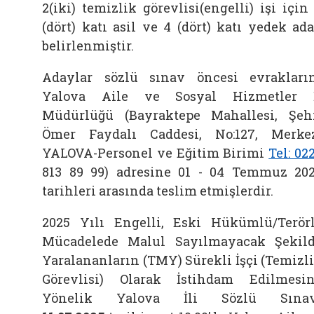
2(iki) temizlik görevlisi(engelli) işi için
(dört) katı asil ve 4 (dört) katı yedek ad
belirlenmiştir.
Adaylar sözlü sınav öncesi evrakları
Yalova Aile ve Sosyal Hizmetler 
Müdürlüğü (Bayraktepe Mahallesi, Şeh
Ömer Faydalı Caddesi, No:127, Merke
YALOVA-Personel ve Eğitim Birimi
Tel: 02
813 89 99) adresine 01 - 04 Temmuz 20
tarihleri arasında teslim etmişlerdir.
2025 Yılı Engelli, Eski Hükümlü/Terör
Mücadelede Malul Sayılmayacak Şekil
Yaralananların (TMY) Sürekli İşçi (Temizl
Görevlisi) Olarak İstihdam Edilmesi
Yönelik Yalova İli Sözlü Sınav