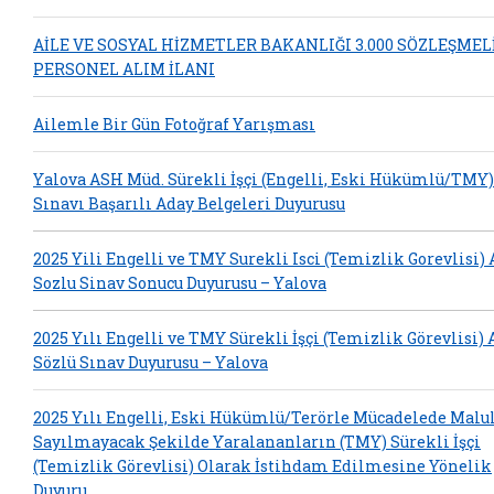
AİLE VE SOSYAL HİZMETLER BAKANLIĞI 3.000 SÖZLEŞMEL
PERSONEL ALIM İLANI
Ailemle Bir Gün Fotoğraf Yarışması
Yalova ASH Müd. Sürekli İşçi (Engelli, Eski Hükümlü/TMY)
Sınavı Başarılı Aday Belgeleri Duyurusu
2025 Yili Engelli ve TMY Surekli Isci (Temizlik Gorevlisi)
Sozlu Sinav Sonucu Duyurusu – Yalova
2025 Yılı Engelli ve TMY Sürekli İşçi (Temizlik Görevlisi)
Sözlü Sınav Duyurusu – Yalova
2025 Yılı Engelli, Eski Hükümlü/Terörle Mücadelede Malu
Sayılmayacak Şekilde Yaralananların (TMY) Sürekli İşçi
(Temizlik Görevlisi) Olarak İstihdam Edilmesine Yönelik
Duyuru