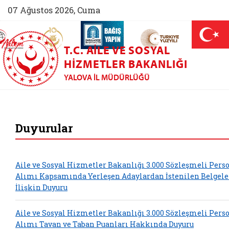
07 Ağustos 2026, Cuma
AİLEM İletişim Merkezi (yeni sekmede açılır)
Aile ve Nüfus On Yılı (yeni sekmede açılır)
Darülaceze bağış sayfası (yeni sekme
açılır)
 Aile (yeni sekmede açılır)
T.C. AILE VE SOSYAL
HIZMETLER BAKANLIĞI
YALOVA İL MÜDÜRLÜĞÜ
Yalova Aile ve Sosy
Duyurular
Aile ve Sosyal Hizmetler Bakanlığı 3.000 Sözleşmeli Pers
Alımı Kapsamında Yerleşen Adaylardan İstenilen Belgele
İlişkin Duyuru
Aile ve Sosyal Hizmetler Bakanlığı 3.000 Sözleşmeli Pers
Alımı Tavan ve Taban Puanları Hakkında Duyuru