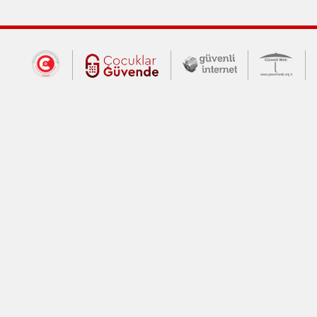
Dış Bağlantılar
Cumhurbaşkanlığı İletişim Merkezi (CİM
Çocuklar Güvende (yeni 
Güvenli İnte
Güv