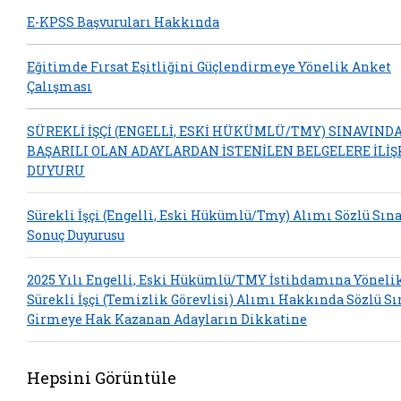
E-KPSS Başvuruları Hakkında
Eğitimde Fırsat Eşitliğini Güçlendirmeye Yönelik Anket
Çalışması
SÜREKLİ İŞÇİ (ENGELLİ, ESKİ HÜKÜMLÜ/TMY) SINAVIND
BAŞARILI OLAN ADAYLARDAN İSTENİLEN BELGELERE İLİŞ
DUYURU
Sürekli İşçi (Engelli, Eski Hükümlü/Tmy) Alımı Sözlü Sın
Sonuç Duyurusu
2025 Yılı Engelli, Eski Hükümlü/TMY İstihdamına Yöneli
Sürekli İşçi (Temizlik Görevlisi) Alımı Hakkında Sözlü S
Girmeye Hak Kazanan Adayların Dikkatine
Hepsini Görüntüle