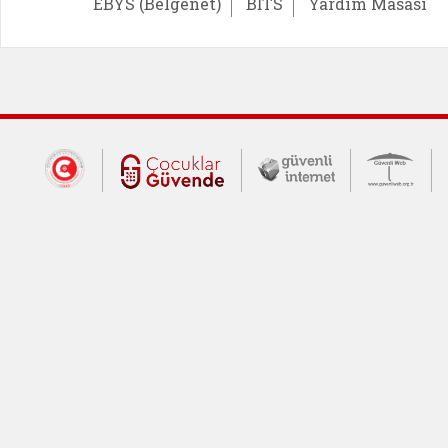
EBYS (Belgenet)
BİTS
Yardım Masası
Dış Bağlantılar
Cumhurbaşkanlığı İletişim Merkezi (CİM
Çocuklar Güvende (yeni 
Güvenli İnte
Güv