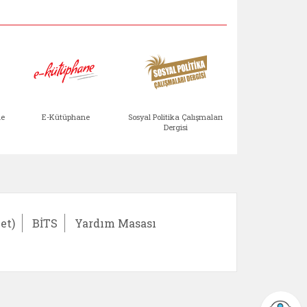
Aile Çocuk Derg
me
E-Kütüphane
Sosyal Politika Çalışmaları
Dergisi
)
Bağışlar ve Yardımlar (yeni sekmede açılır)
bilirlik Değerlendirme Modülü (yeni sekmede açıl
E-Kütüphane (yeni sekmede açılır)
Sosyal Politika Çalış
Ail
et)
BİTS
Yardım Masası