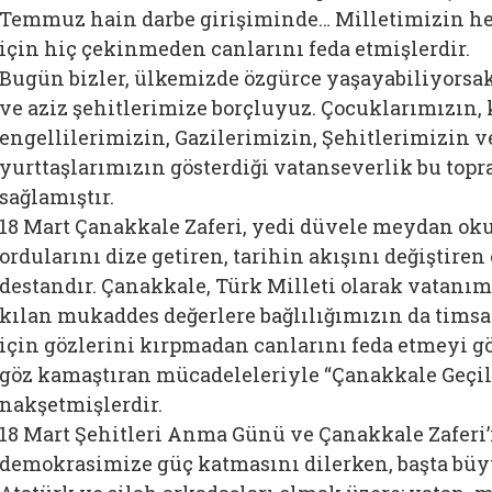
Temmuz hain darbe girişiminde… Milletimizin her b
için hiç çekinmeden canlarını feda etmişlerdir.
Bugün bizler, ülkemizde özgürce yaşayabiliyorsa
ve aziz şehitlerimize borçluyuz. Çocuklarımızın, 
engellilerimizin, Gazilerimizin, Şehitlerimizin v
yurttaşlarımızın gösterdiği vatanseverlik bu top
sağlamıştır.
18 Mart Çanakkale Zaferi, yedi düvele meydan o
ordularını dize getiren, tarihin akışını değiştiren
destandır. Çanakkale, Türk Milleti olarak vatanımı
kılan mukaddes değerlere bağlılığımızın da timsal
için gözlerini kırpmadan canlarını feda etmeyi 
göz kamaştıran mücadeleleriyle “Çanakkale Geçi
nakşetmişlerdir.
18 Mart Şehitleri Anma Günü ve Çanakkale Zaferi’n
demokrasimize güç katmasını dilerken, başta bü