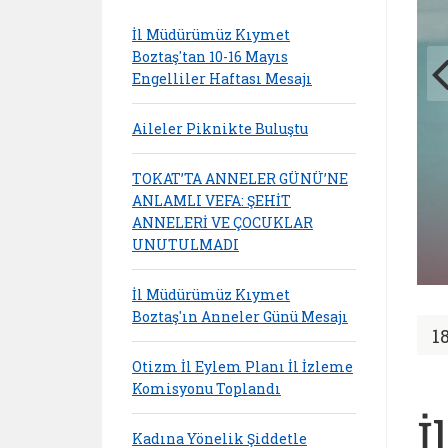
İl Müdürümüz Kıymet
Boztaş'tan 10-16 Mayıs
Engelliler Haftası Mesajı
Aileler Piknikte Buluştu
TOKAT’TA ANNELER GÜNÜ’NE
ANLAMLI VEFA: ŞEHİT
ANNELERİ VE ÇOCUKLAR
UNUTULMADI
İl Müdürümüz Kıymet
Boztaş'ın Anneler Günü Mesajı
1
Otizm İl Eylem Planı İl İzleme
Komisyonu Toplandı
İ
Kadına Yönelik Şiddetle