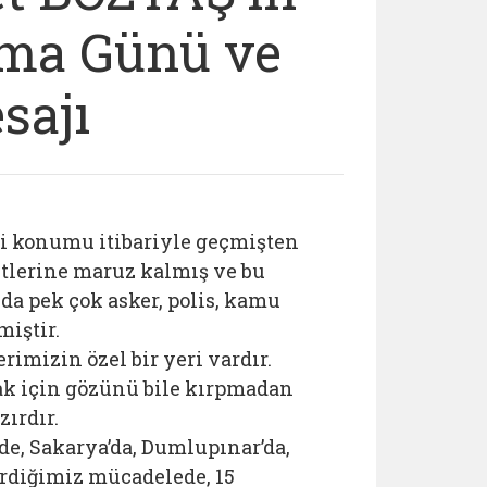
nma Günü ve
sajı
asi konumu itibariyle geçmişten
itlerine maruz kalmış ve bu
a pek çok asker, polis, kamu
miştir.
imizin özel bir yeri vardır.
ak için gözünü bile kırpmadan
ırdır.
de, Sakarya’da, Dumlupınar’da,
verdiğimiz mücadelede, 15