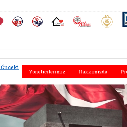
AİLEM İletişim Merkezi
Aile ve 
Sıkça Sorulan Sorular
Alo 183 (yeni sekmede açılır)
Alo 144 (yeni sekmede açılır)
Koruyucu Aile (yeni sekmede açılır)
Önceki
Yöneticilerimiz
Hakkımızda
Pr