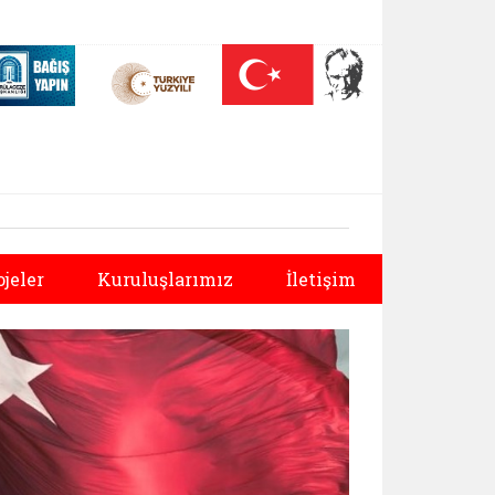
 (yeni sekmede açılır)
Nüfus On Yılı (yeni sekmede açılır)
Darülaceze bağış sayfası (yeni sekmede açılır)
Sonraki
ojeler
Kuruluşlarımız
İletişim