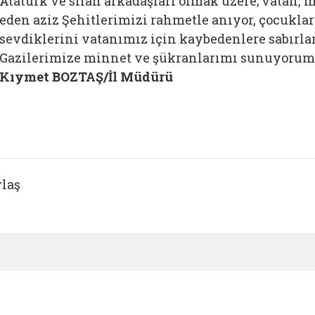
Atatürk ve silah arkadaşları olmak üzere; vatan, m
eden aziz Şehitlerimizi rahmetle anıyor, çocukları
sevdiklerini vatanımız için kaybedenlere sabırlar
Gazilerimize minnet ve şükranlarımı sunuyorum
Kıymet BOZTAŞ/İl Müdürü
laş