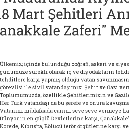
18 Mart Şehitleri A
anakkale Zaferi" Me
Ülkemiz; içinde bulunduğu coğrafi, askeri ve siy
günümüze sürekli olarak iç ve dış odakların tehd
tehditlere karşı yapmış olduğu vatan savunmasınd
görevlisi ile sivil vatandaşımızı Şehit ve Gazi ver
Toplumumuzda, özellikle Şehitlerimizin ve Gaziler
Bağlantıyı aç
Her Türk vatandaşı da bu
şerefe ve onura kavuşm
Vatanını müdafaada canını seve seve vermeye haz
Dünyanın en güçlü Devletlerine karşı, Çanakkale’
Kore’de, Kıbrıs’ta, Bölücü terör örgütlerine karşı 