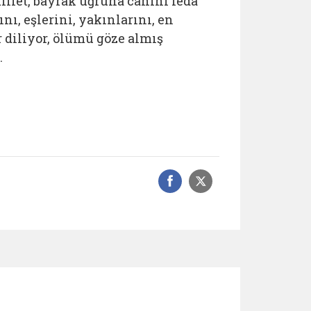
illet, bayrak uğruna canını feda
nı, eşlerini, yakınlarını, en
 diliyor, ölümü göze almış
.
Facebook üzerinde
Sosyal medyad