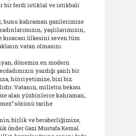
ir ferdi istiklal ve istikbali
k, bunu kahraman gazilerimize
kadınlarımızın, yaşlılarımızın,
e kısacası ülkesini seven tüm
rakların vatan olmasını
kuyan, dönemin en modern
 ecdadımızın yazdığı şanlı bir
za, hürriyetimize, bizi biz
idir. Vatanın, milletin bekası
göze alan yüzbinlerce kahraman,
lmez” sözünü tarihe
in; birlik ve beraberliğimize,
yük önder Gazi Mustafa Kemal