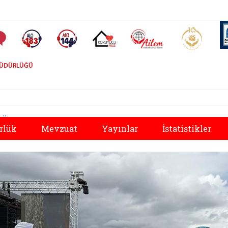
AİLEM İletişim Merkezi
Aile ve 
Sıkça Sorulan Sorular
Alo 183 (yeni sekmede açılır)
Alo 144 (yeni sekmede açılır)
Koruyucu Aile (yeni sekmede açılır)
 MÜDÜRLÜĞÜ
Önceki
rlük
Mevzuat
Yayınlar
İstatistikler