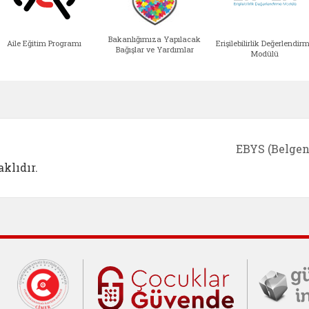
Bakanlığımıza Yapılacak
Aile Eğitim Programı
Erişilebilirlik Değerlendir
Bağışlar ve Yardımlar
Modülü
e açılır)
enim Ailem (yeni sekmede açılır)
Aile Eğitim Programı (yeni sekmede açılır
Bakanlığımıza Yapılacak 
Erişile
EBYS (Belgen
klıdır.
Cumhurbaşkanlığı İletişim Merkezi (C
Çocuklar Gü