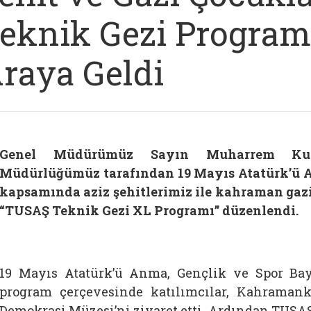
eknik Gezi Program
raya Geldi
Genel Müdürümüz Sayın Muharrem Kurt’
Müdürlüğümüz tarafından 19 Mayıs Atatürk’ü 
kapsamında aziz şehitlerimiz ile kahraman gaz
“TUSAŞ Teknik Gezi XL Programı” düzenlendi.
19 Mayıs Atatürk’ü Anma, Gençlik ve Spor B
program çerçevesinde katılımcılar, Kahraman
Demokrasi Müzesi’ni ziyaret etti. Ardından TUSAŞ