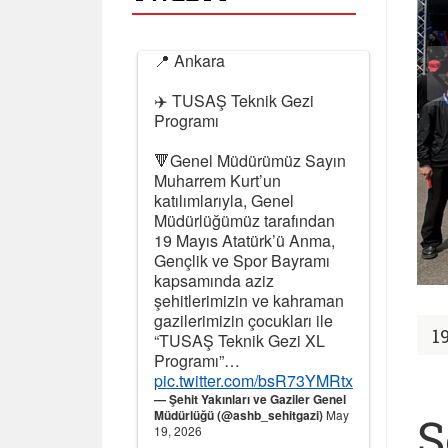
📍 Ankara
✈️ TUSAŞ Teknik Gezi
Programı
🔻Genel Müdürümüz Sayın
Muharrem Kurt’un
katılımlarıyla, Genel
Müdürlüğümüz tarafından
19 Mayıs Atatürk’ü Anma,
Gençlik ve Spor Bayramı
kapsamında aziz
şehitlerimizin ve kahraman
gazilerimizin çocukları ile
1
“TUSAŞ Teknik Gezi XL
Programı”…
pic.twitter.com/bsR73YMRtx
— Şehit Yakınları ve Gaziler Genel
Müdürlüğü (@ashb_sehitgazi)
May
Ş
19, 2026