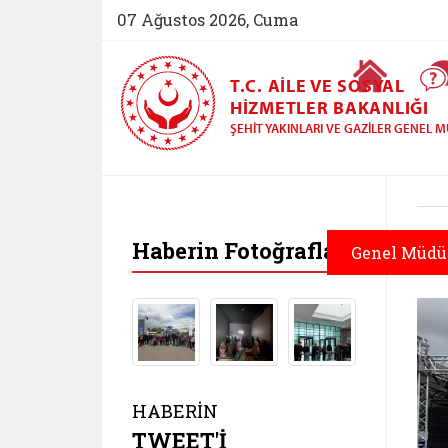
07 Ağustos 2026, Cuma
Ana Sayfa
T.C. AILE VE SOSYAL
HIZMETLER BAKANLIĞI
ŞEHIT YAKINLARI VE GAZILER GENEL
Haberin Fotoğrafları
Genel Müdü
HABERİN
TWEET'İ