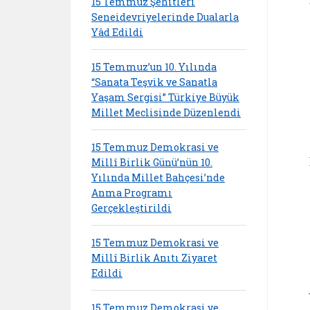
15 Temmuz Şehitleri
Seneidevriyelerinde Dualarla
Yâd Edildi
15 Temmuz’un 10. Yılında
“Sanata Teşvik ve Sanatla
Yaşam Sergisi” Türkiye Büyük
Millet Meclisinde Düzenlendi
15 Temmuz Demokrasi ve
Millî Birlik Günü’nün 10.
Yılında Millet Bahçesi’nde
Anma Programı
Gerçekleştirildi
15 Temmuz Demokrasi ve
Millî Birlik Anıtı Ziyaret
Edildi
15 Temmuz Demokrasi ve