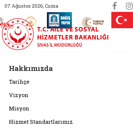
Sosya
Face
07 Ağustos 2026, Cuma
AİLEM İletişim Merkezi (yeni sekmede açılır)
Aile ve Nüfus On Yılı (yeni sekmede açılır)
Darülaceze bağış sayfası (yeni sekme
açılır)
 Aile (yeni sekmede açılır)
T.C. AILE VE SOSYAL
HIZMETLER BAKANLIĞI
SIVAS İL MÜDÜRLÜĞÜ
Hakkımızda
Tarihçe
Vizyon
Misyon
Hizmet Standartlarımız