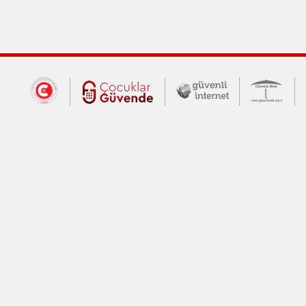
Dış Bağlantılar
Cumhurbaşkanlığı İletişim Merkezi (CİM
Çocuklar Güvende (yeni 
Güvenli İnte
Güv