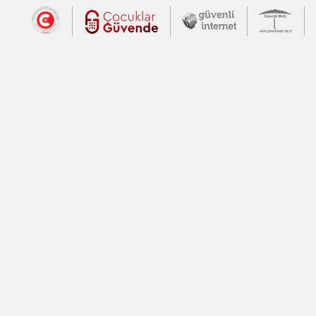
Dış Bağlantılar
Cumhurbaşkanlığı İletişim Merkezi (CİM
Çocuklar Güvende (yeni 
Güvenli İnte
Güv