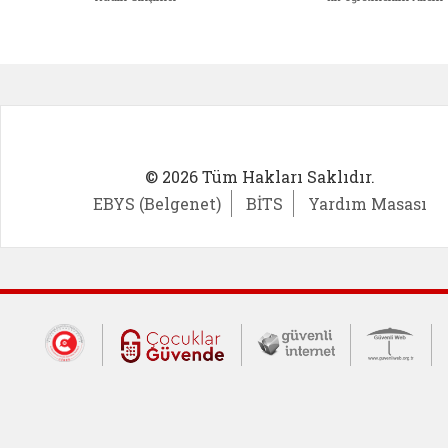
Kadın Girişimci (yeni sekmede açıl
İlk Öğ
© 2026 Tüm Hakları Saklıdır.
EBYS (Belgenet)
BİTS
Yardım Masası
Dış Bağlantılar
Cumhurbaşkanlığı İletişim Merkezi (CİM
Çocuklar Güvende (yeni 
Güvenli İnte
Güv