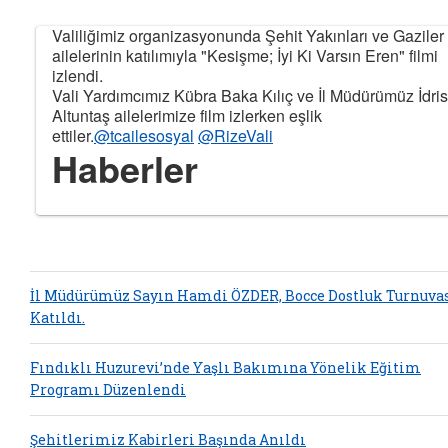
Valiliğimiz organizasyonunda Şehit Yakınları ve Gaziler
ailelerinin katılımıyla "Kesişme; İyi Ki Varsın Eren" filmi
izlendi.
Vali Yardımcımız Kübra Baka Kılıç ve İl Müdürümüz İdris
Altuntaş ailelerimize film izlerken eşlik
Belgeyi aç: div> <! Othe
ettiler.
@tcailesosyal
@RizeVali
Haberler
Belgeyi aç: div> <! Other News > <div class=
Belgeyi aç: div> <! Other News > <div class=
Belgeyi aç: div> <! Other News > <div class=
Belgeyi aç: div> <! Other News > <div class=
İl Müdürümüz Sayın Hamdi ÖZDER, Bocce Dostluk Turnuva
Katıldı.
Fındıklı Huzurevi’nde Yaşlı Bakımına Yönelik Eğitim
Programı Düzenlendi
Şehitlerimiz Kabirleri Başında Anıldı