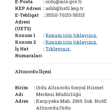
E-Posta
:
ordu@aile.gov.tr
KEP Adresi
:
ashb@hs01.kep.tr
E-Tebligat
:
35510-70153-58315
Adresi
(UETS)
Konum 1
:
Konum için tıklayınız.
Konum 2
:
Konum için tıklayınız.
İç Hat
:
Tıklayınız.
Numaraları
Altınordu İlçesi
Birim
:
Ordu Altınordu Sosyal Hizmet
Adı
Merkezi Müdürlüğü
Adres
:
Karşıyaka Mah. 2069. Sok. No:6E
Altınordu/Ordu