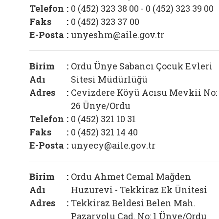
Telefon
:
0 (452) 323 38 00 - 0 (452) 323 39 00
Faks
:
0 (452) 323 37 00
E-Posta
:
unyeshm@aile.gov.tr
Birim
:
Ordu Ünye Sabancı Çocuk Evleri
Adı
Sitesi Müdürlüğü
Adres
:
Cevizdere Köyü Acısu Mevkii No:
26 Ünye/Ordu
Telefon
:
0 (452) 321 10 31
Faks
:
0 (452) 321 14 40
E-Posta
:
unyecy@aile.gov.tr
Birim
:
Ordu Ahmet Cemal Mağden
Adı
Huzurevi - Tekkiraz Ek Ünitesi
Adres
:
Tekkiraz Beldesi Belen Mah.
Pazaryolu Cad. No: 1 Ünye/Ordu