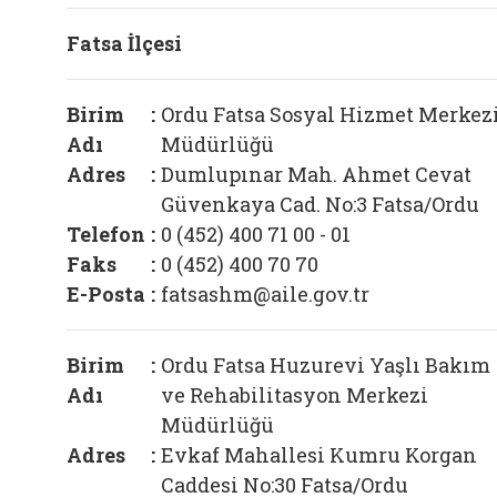
Fatsa İlçesi
Birim
:
Ordu Fatsa Sosyal Hizmet Merkez
Adı
Müdürlüğü
Adres
:
Dumlupınar Mah. Ahmet Cevat
Güvenkaya Cad. No:3 Fatsa/Ordu
Telefon
:
0 (452) 400 71 00 - 01
Faks
:
0 (452) 400 70 70
E-Posta
:
fatsashm@aile.gov.tr
Birim
:
Ordu Fatsa Huzurevi Yaşlı Bakım
Adı
ve Rehabilitasyon Merkezi
Müdürlüğü
Adres
:
Evkaf Mahallesi Kumru Korgan
Caddesi No:30 Fatsa/Ordu