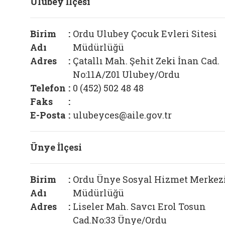
Ulubey İlçesi
Birim
:
Ordu Ulubey Çocuk Evleri Sitesi
Adı
Müdürlüğü
Adres
:
Çatallı Mah. Şehit Zeki İnan Cad.
No:11A/Z01 Ulubey/Ordu
Telefon
:
0 (452) 502 48 48
Faks
:
E-Posta
:
ulubeyces@aile.gov.tr
Ünye İlçesi
Birim
:
Ordu Ünye Sosyal Hizmet Merkez
Adı
Müdürlüğü
Adres
:
Liseler Mah. Savcı Erol Tosun
Cad.No:33 Ünye/Ordu