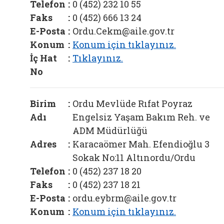
Telefon
:
0 (452) 232 10 55
Faks
:
0 (452) 666 13 24
E-Posta
:
Ordu.Cekm@aile.gov.tr
Konum
:
Konum için tıklayınız.
İç Hat
:
Tıklayınız.
No
Birim
:
Ordu Mevlüde Rıfat Poyraz
Adı
Engelsiz Yaşam Bakım Reh. ve
ADM Müdürlüğü
Adres
:
Karacaömer Mah. Efendioğlu 3
Sokak No:11 Altınordu/Ordu
Telefon
:
0 (452) 237 18 20
Faks
:
0 (452) 237 18 21
E-Posta
:
ordu.eybrm@aile.gov.tr
Konum
:
Konum için tıklayınız.