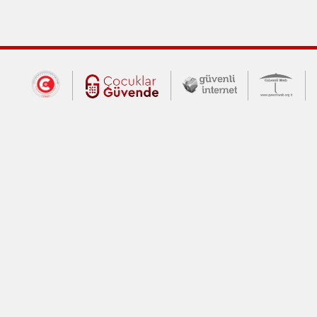
Dış Bağlantılar
Cumhurbaşkanlığı İletişim Merkezi (CİM
Çocuklar Güvende (yeni 
Güvenli İnte
Güv