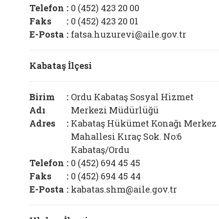
Telefon
:
0 (452) 423 20 00
Faks
:
0 (452) 423 20 01
E-Posta
:
fatsa.huzurevi@aile.gov.tr
Kabataş İlçesi
Birim
:
Ordu Kabataş Sosyal Hizmet
Adı
Merkezi Müdürlüğü
Adres
:
Kabataş Hükümet Konağı Merkez
Mahallesi Kıraç Sok. No:6
Kabataş/Ordu
Telefon
:
0 (452) 694 45 45
Faks
:
0 (452) 694 45 44
E-Posta
:
kabatas.shm@aile.gov.tr