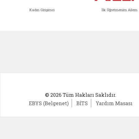
Kadın Girişimci
İlk Öğretmenim Ailem
Kadın Girişimci (yeni sekmede açıl
İlk Öğ
© 2026 Tüm Hakları Saklıdır.
EBYS (Belgenet)
BİTS
Yardım Masası