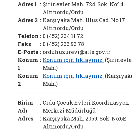
Adres 1
:
Şirinevler Mah. 724. Sok. No:14
Altınordu/Ordu
Adres 2
:
Karşıyaka Mah. Ulus Cad. No:17
Altınordu/Ordu
Telefon
:
0 (452) 234 11 72
Faks
:
0 (452) 233 93 78
E-Posta
:
orduhuzurevi@aile.gov.tr
Konum
:
Konum için tıklayınız.
(Şirinevle
1
Mah.)
Konum
Konum için tıklayınız.
(Karşıyak
2
Mah.)
Birim
:
Ordu Çocuk Evleri Koordinasyon
Adı
Merkezi Müdürlüğü
Adres
:
Karşıyaka Mah. 2069. Sok. No:6E
Altınordu/Ordu