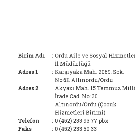
Birim Adı
:
Ordu Aile ve Sosyal Hizmetle
İl Müdürlüğü
Adres 1
:
Karşıyaka Mah. 2069. Sok.
No:6E Altınordu/Ordu
Adres 2
:
Akyazı Mah. 15 Temmuz Mill
İrade Cad. No: 30
Altınordu/Ordu (Çocuk
Hizmetleri Birimi)
Telefon
:
0 (452) 233 93 77
pbx
Faks
:
0 (452) 233 50 33