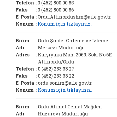
Telefon
:
0 (452) 800 00 85
Faks
:
0 (452) 800 00 86
E-Posta
:
Ordu.Altinordushm@aile.gov.tr
Konum
:
Konum için tıklayınız.
Birim
:
Ordu Şiddet Önleme ve İzleme
Adı
Merkezi Müdürlüğü
Adres
:
Karşıyaka Mah. 2069. Sok. No:6E
Altınordu/Ordu
Telefon
:
0 (452) 233 33 27
Faks
:
0 (452) 233 33 22
E-Posta
:
ordu.sonim@aile.gov.tr
Konum
:
Konum için tıklayınız.
Birim
:
Ordu Ahmet Cemal Mağden
Adı
Huzurevi Müdürlüğü