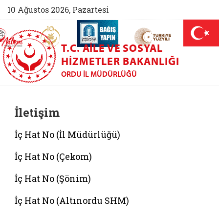
10 Ağustos 2026, Pazartesi
AİLEM İletişim Merkezi (yeni sekmede açılır)
Aile ve Nüfus On Yılı (yeni sekmede açılır)
Darülaceze bağış sayfası (yeni sekme
açılır)
 Aile (yeni sekmede açılır)
T.C. AILE VE SOSYAL
HIZMETLER BAKANLIĞI
ORDU İL MÜDÜRLÜĞÜ
İletişim
İç Hat No (İl Müdürlüğü)
İç Hat No (Çekom)
İç Hat No (Şönim)
İç Hat No (Altınordu SHM)