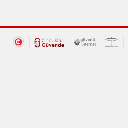
Dış Bağlantılar
Cumhurbaşkanlığı İletişim Merkezi (CİM
Çocuklar Güvende (yeni 
Güvenli İnte
Güv