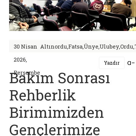
30 Nisan
Altınordu,Fatsa,Ünye,Ulubey,Ordu,
2026,
Yazdır
Bakım Sonrası
Perşembe
Rehberlik
Birimimizden
Gençlerimize