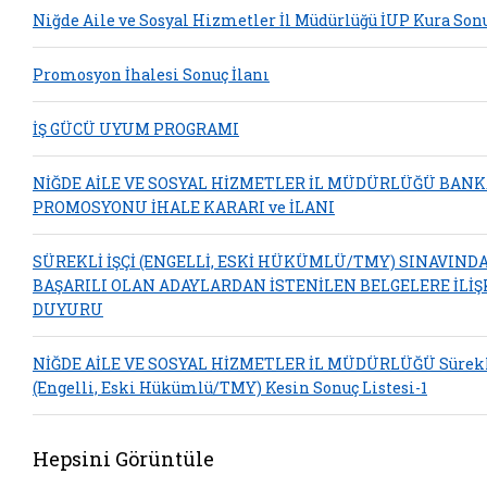
Niğde Aile ve Sosyal Hizmetler İl Müdürlüğü İUP Kura Son
Promosyon İhalesi Sonuç İlanı
İŞ GÜCÜ UYUM PROGRAMI
NİĞDE AİLE VE SOSYAL HİZMETLER İL MÜDÜRLÜĞÜ BAN
PROMOSYONU İHALE KARARI ve İLANI
SÜREKLİ İŞÇİ (ENGELLİ, ESKİ HÜKÜMLÜ/TMY) SINAVIND
BAŞARILI OLAN ADAYLARDAN İSTENİLEN BELGELERE İLİŞ
DUYURU
NİĞDE AİLE VE SOSYAL HİZMETLER İL MÜDÜRLÜĞÜ Sürekli
(Engelli, Eski Hükümlü/TMY) Kesin Sonuç Listesi-1
Hepsini Görüntüle