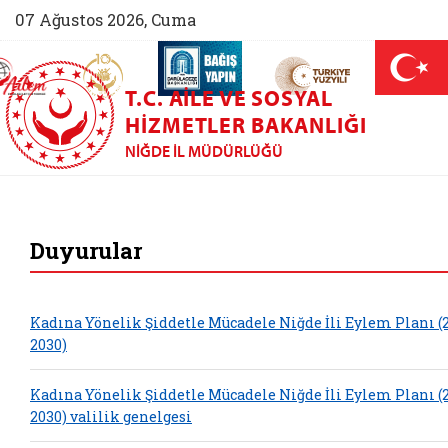
07 Ağustos 2026, Cuma
AİLEM İletişim Merkezi (yeni sekmede açılır)
Aile ve Nüfus On Yılı (yeni sekmede açılır)
Darülaceze bağış sayfası (yeni sekme
açılır)
 Aile (yeni sekmede açılır)
T.C. AILE VE SOSYAL
HIZMETLER BAKANLIĞI
NIĞDE İL MÜDÜRLÜĞÜ
Niğde Aile ve Sosya
Duyurular
Kadına Yönelik Şiddetle Mücadele Niğde İli Eylem Planı (
2030)
Kadına Yönelik Şiddetle Mücadele Niğde İli Eylem Planı (
2030) valilik genelgesi