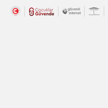
Dış Bağlantılar
Cumhurbaşkanlığı İletişim Merkezi (CİM
Çocuklar Güvende (yeni 
Güvenli İnte
Güv