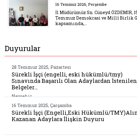
Belgeyi aç: il mudurumuz sn cu
16 Temmuz 2026, Perşembe
İl Müdürümüz Sn. Cüneyd ÖZDEMİR, 1
Temmuz Demokrasi ve Millî Birlik 
kapsamında,…
Duyurular
28 Temmuz 2025, Pazartesi
Sürekli İşçi (engelli, eski hükümlü/tmy)
Sınavında Başarılı Olan Adaylardan İstenilen
Belgeler…
Nevşehir
16 Temmuz 2025, Çarşamba
Sürekli İşçi (Engelli,Eski Hükümlü/TMY)Alı
Kazanan Adaylara İlişkin Duyuru