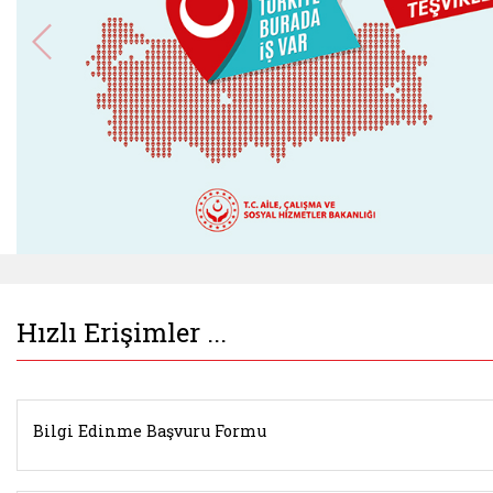
Belgeyi aç: istihdamseferberligi.ailevecalisma.g
Hızlı Erişimler ...
Bilgi Edinme Başvuru Formu