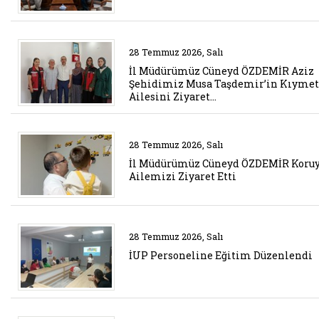
Belgeyi aç: il mudurumuz cuneyd
28 Temmuz 2026, Salı
İl Müdürümüz Cüneyd ÖZDEMİR Aziz
Şehidimiz Musa Taşdemir’in Kıymet
Ailesini Ziyaret…
Belgeyi aç: il mudurumuz cuneyd
28 Temmuz 2026, Salı
İl Müdürümüz Cüneyd ÖZDEMİR Koru
Ailemizi Ziyaret Etti
Belgeyi aç: iup personeline egi
28 Temmuz 2026, Salı
İUP Personeline Eğitim Düzenlendi