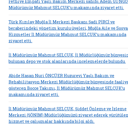
Fethiye Empati Yaşlı Bakım Merkezi sahibi Adem GÜNGÖR
Müdürümüz Mahmut SELÇUK’u makamında ziyaret etti.
Türk Kızılay Muğla İl Merkezi Başkanı Şadi PİRCİ ve
beraberindeki yönetim kurulu üyeleri, Muğla Aile ve Sosya
Hizmetler İl Müdürümüz Mahmut SELÇUK’u makamında
ziyaret etti.
İl Müdürümüz Mahmut SELÇUK, İl Müdürlüğümüz bünyesi
bulunan depo ve stok alanlarında incelemelerde bulundu.
Abide Hasan Nuri ÖNCÜER Huzurevi Yaşlı Bakım ve
Rehabilitasyon Merkezi Müdürlüğümüz bünyesinde faaliy
gösteren Bocce Takımı, İl Müdürümüz Mahmut SELÇUK’u
makamında ziyaret etti.
İl Müdürümüz Mahmut SELÇUK, Şiddet Önleme ve İzleme
Merkezi (ŞÖNİM) Müdürlüğümüzü ziyaret ederek yürütüle
hizmet ve çalışmalar hakkında bilgi aldı.