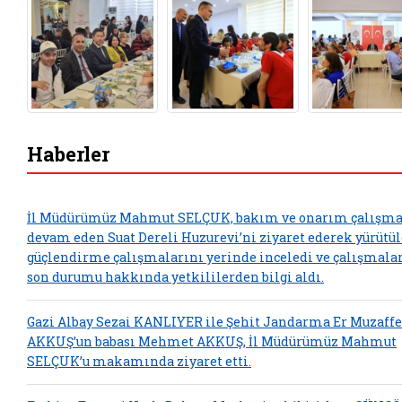
Haberler
İl Müdürümüz Mahmut SELÇUK, bakım ve onarım çalışma
devam eden Suat Dereli Huzurevi’ni ziyaret ederek yürütü
güçlendirme çalışmalarını yerinde inceledi ve çalışmala
son durumu hakkında yetkililerden bilgi aldı.
Gazi Albay Sezai KANLIYER ile Şehit Jandarma Er Muzaffe
AKKUŞ’un babası Mehmet AKKUŞ, İl Müdürümüz Mahmut
SELÇUK’u makamında ziyaret etti.