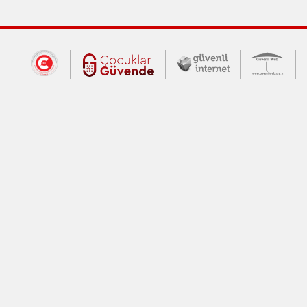
Dış Bağlantılar
Cumhurbaşkanlığı İletişim Merkezi (CİM
Çocuklar Güvende (yeni 
Güvenli İnte
Güv