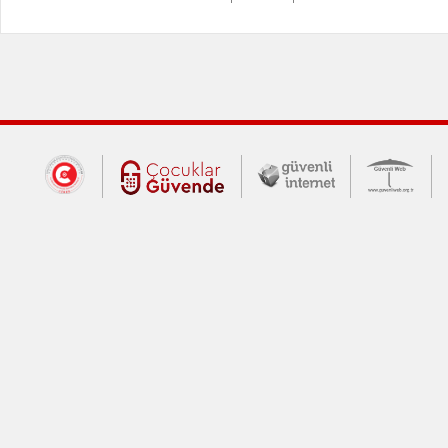
Dış Bağlantılar
Cumhurbaşkanlığı İletişim Merkezi (CİM
Çocuklar Güvende (yeni 
Güvenli İnte
Güv