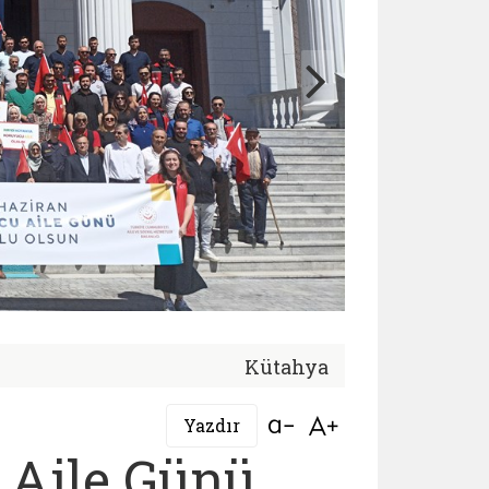
Kütahya
Bağlantıyı aç
Bağlantıyı aç
Yazdır
 Aile Günü