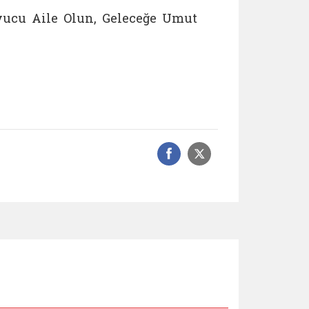
yucu Aile Olun, Geleceğe Umut
Facebook üzerinde
Sosyal medyad