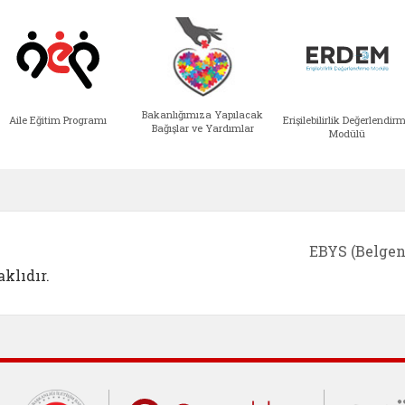
Bakanlığımıza Yapılacak
Aile Eğitim Programı
Erişilebilirlik Değerlendir
Bağışlar ve Yardımlar
Modülü
e açılır)
enim Ailem (yeni sekmede açılır)
Aile Eğitim Programı (yeni sekmede açılır
Bakanlığımıza Yapılacak 
Erişile
EBYS (Belgen
klıdır.
Cumhurbaşkanlığı İletişim Merkezi (C
Çocuklar Gü