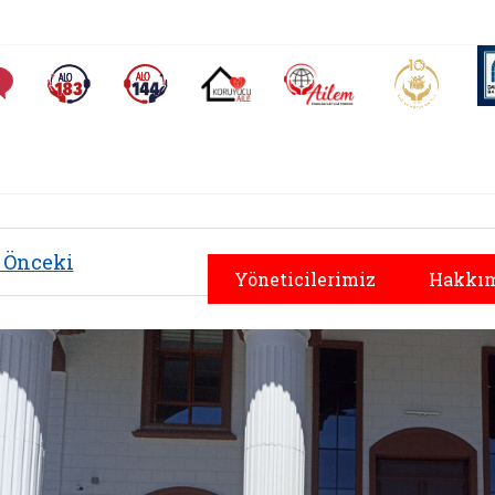
AİLEM İletişim Merkezi
Aile ve 
Sıkça Sorulan Sorular
Alo 183 (yeni sekmede açılır)
Alo 144 (yeni sekmede açılır)
Koruyucu Aile (yeni sekmede açılır)
Önceki
Yöneticilerimiz
Hakkım