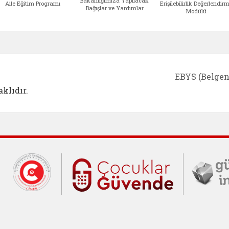
Bakanlığımıza Yapılacak
Aile Eğitim Programı
Erişilebilirlik Değerlendir
Bağışlar ve Yardımlar
Modülü
e açılır)
enim Ailem (yeni sekmede açılır)
Aile Eğitim Programı (yeni sekmede açılır
Bakanlığımıza Yapılacak 
Erişile
EBYS (Belgen
klıdır.
Cumhurbaşkanlığı İletişim Merkezi (C
Çocuklar Gü