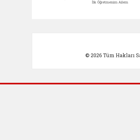
İlk Öğretmenim Ailem
Kadın Girişimci (yeni sekmed
İlk Öğretm
© 2026 Tüm Hakları Sa
Dış Bağlantılar