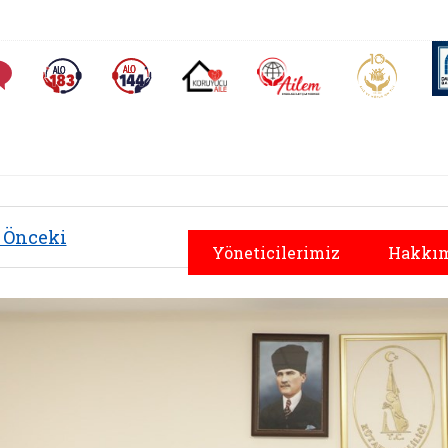
AİLEM İletişim Merkezi
Aile ve 
Sıkça Sorulan Sorular
Alo 183 (yeni sekmede açılır)
Alo 144 (yeni sekmede açılır)
Koruyucu Aile (yeni sekmede açılır)
Önceki
Yöneticilerimiz
Hakkım