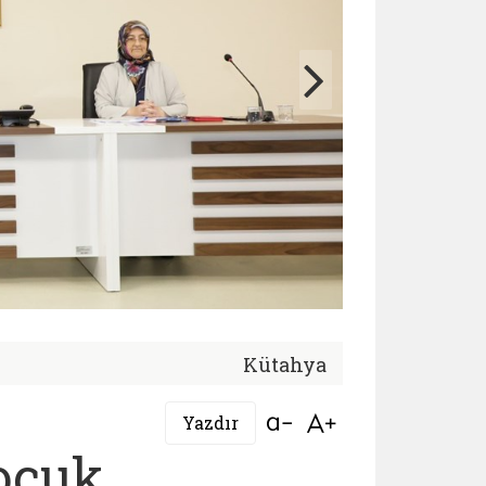
Kütahya
Bağlantıyı aç
Bağlantıyı aç
Yazdır
Çocuk