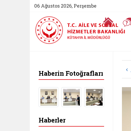
06 Ağustos 2026, Perşembe
Ana Sayfa
T.C. AILE VE SOSYAL
HIZMETLER BAKANLIĞI
KÜTAHYA İL MÜDÜRLÜĞÜ
Haberin Fotoğrafları
Haberler