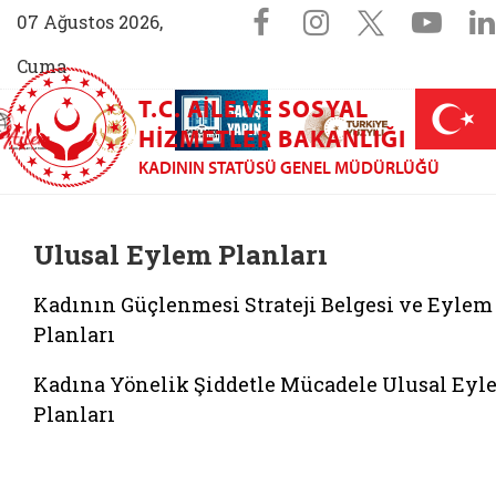
Sosyal Medya 
Facebook sayfam
Instagram s
X (Twit
You
07 Ağustos 2026,
Cuma
T.C. AILE VE SOSYAL
AİLEM İletişim Merkezi (yeni sekmede açılır)
Aile ve Nüfus On Yılı (yeni sekmede açılır)
Darülaceze bağış sayfası (yeni sekme
açılır)
 Aile (yeni sekmede açılır)
HIZMETLER BAKANLIĞI
KADININ STATÜSÜ GENEL MÜDÜRLÜĞÜ
Ulusal Eylem Planları
Kadının Güçlenmesi Strateji Belgesi ve Eylem
Planları
Kadına Yönelik Şiddetle Mücadele Ulusal Eyl
Planları
Belgeyi aç: kadina yonelik siddetle mucadele i