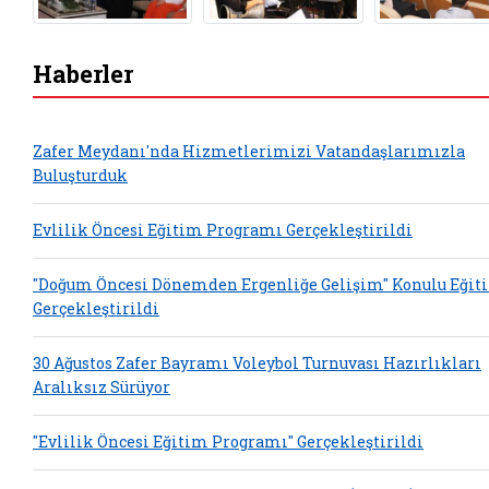
Haberler
Zafer Meydanı'nda Hizmetlerimizi Vatandaşlarımızla
Buluşturduk
Evlilik Öncesi Eğitim Programı Gerçekleştirildi
"Doğum Öncesi Dönemden Ergenliğe Gelişim" Konulu Eğit
Gerçekleştirildi
30 Ağustos Zafer Bayramı Voleybol Turnuvası Hazırlıkları
Aralıksız Sürüyor
"Evlilik Öncesi Eğitim Programı" Gerçekleştirildi