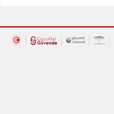
Dış Bağlantılar
Cumhurbaşkanlığı İletişim Merkezi (CİM
Çocuklar Güvende (yeni 
Güvenli İnte
Güv