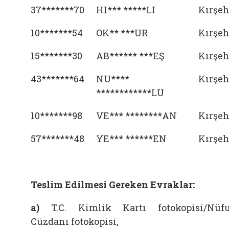
37*******70
HI*** *****LI
Kırşeh
10*******54
OK** ***UR
Kırşeh
15*******30
AB****** ***EŞ
Kırşeh
43*******64
NU****
Kırşeh
************LU
10*******98
VE*** ********AN
Kırşeh
57*******48
YE*** ******EN
Kırşeh
Teslim Edilmesi Gereken Evraklar:
a)
T.C. Kimlik Kartı fotokopisi/Nüf
Cüzdanı fotokopisi,