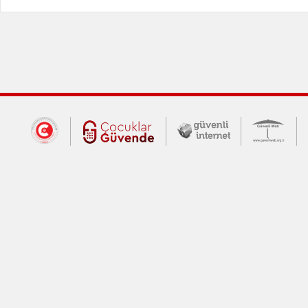
Dış Bağlantılar
Cumhurbaşkanlığı İletişim Merkezi (CİM
Çocuklar Güvende (yeni 
Güvenli İnte
Güv