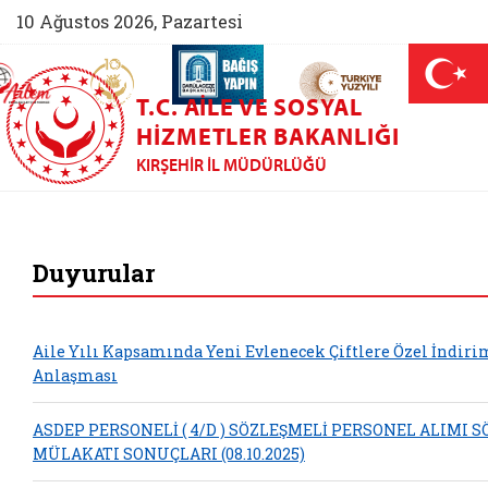
10 Ağustos 2026, Pazartesi
AİLEM İletişim Merkezi (yeni sekmede açılır)
Aile ve Nüfus On Yılı (yeni sekmede açılır)
Darülaceze bağış sayfası (yeni sekme
açılır)
 Aile (yeni sekmede açılır)
T.C. AILE VE SOSYAL
HIZMETLER BAKANLIĞI
KIRŞEHIR İL MÜDÜRLÜĞÜ
Kırşehir Aile ve So
Duyurular
Aile Yılı Kapsamında Yeni Evlenecek Çiftlere Özel İndiri
Anlaşması
ASDEP PERSONELİ ( 4/D ) SÖZLEŞMELİ PERSONEL ALIMI 
MÜLAKATI SONUÇLARI (08.10.2025)