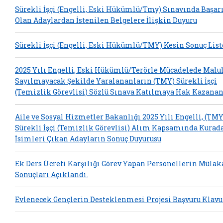
Sürekli İşçi (Engelli, Eski Hükümlü/Tmy) Sınavında Başarı
Olan Adaylardan İstenilen Belgelere İlişkin Duyuru
Sürekli İşçi (Engelli, Eski Hükümlü/TMY) Kesin Sonuç List
2025 Yılı Engelli, Eski Hükümlü/Terörle Mücadelede Malu
Sayılmayacak Şekilde Yaralananların (TMY) Sürekli İşçi
(Temizlik Görevlisi) Sözlü Sınava Katılmaya Hak Kazanan
Aile ve Sosyal Hizmetler Bakanlığı 2025 Yılı Engelli, (TMY
Sürekli İşçi (Temizlik Görevlisi) Alım Kapsamında Kurad
İsimleri Çıkan Adayların Sonuç Duyurusu
Ek Ders Ücreti Karşılığı Görev Yapan Personellerin Mülak
Sonuçları Açıklandı.
Evlenecek Gençlerin Desteklenmesi Projesi Başvuru Klavu