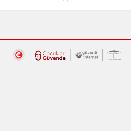
Dış Bağlantılar
Cumhurbaşkanlığı İletişim Merkezi (CİM
Çocuklar Güvende (yeni 
Güvenli İnte
Güv