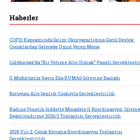
Haberler
COP31 Kapsamında İklim Okuryazarlığına Güçlü Destek:
Çocuklardan Geleceğe Umut Veren Mesaj
Lüleburgaz’da “Bir Yetime Aile Olmak” Paneli Gerçekleştir
İl Müdürümüz Sayın Eda KUMAŞ Görevine Başladı
Koruyucu Aile Şenliği Coşkuyla Gerçekleştirildi
Kadına Yönelik Şiddetle Mücadele İl Koordinasyon, İzleme
Değerlendirme 2026/2 Toplantısı Gerçekleştirildi
2026 Yılı 2. Çocuk Koruma Koordinasyon Toplantısı
Gerçekleştirildi