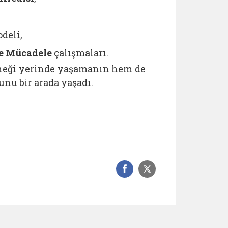
deli,
tle Mücadele
çalışmaları.
leneği yerinde yaşamanın hem de
nu bir arada yaşadı.
Facebook üzerinde
Sosyal medyad