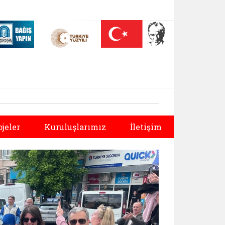
 (yeni sekmede açılır)
Nüfus On Yılı (yeni sekmede açılır)
Darülaceze bağış sayfası (yeni sekmede açılır)
Sonraki
ojeler
Kuruluşlarımız
İletişim