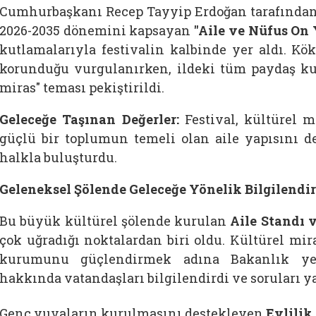
Cumhurbaşkanı Recep Tayyip Erdoğan tarafından 2
2026-2035 dönemini kapsayan
"Aile ve Nüfus On 
kutlamalarıyla festivalin kalbinde yer aldı. Kök
korunduğu vurgulanırken, ildeki tüm paydaş ku
miras" teması pekiştirildi.
Geleceğe Taşınan Değerler:
Festival, kültürel 
güçlü bir toplumun temeli olan aile yapısını de
halkla buluşturdu.
Geleneksel Şölende Geleceğe Yönelik Bilgilendi
Bu büyük kültürel şölende kurulan
Aile Standı v
çok uğradığı noktalardan biri oldu. Kültürel mir
kurumunu güçlendirmek adına Bakanlık yetk
hakkında vatandaşları bilgilendirdi ve soruları ya
Genç yuvaların kurulmasını destekleyen
Evlilik