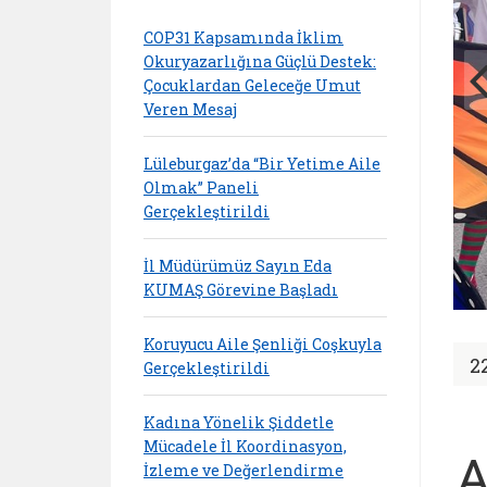
COP31 Kapsamında İklim
Okuryazarlığına Güçlü Destek:
Çocuklardan Geleceğe Umut
Veren Mesaj
Lüleburgaz’da “Bir Yetime Aile
Olmak” Paneli
Gerçekleştirildi
İl Müdürümüz Sayın Eda
KUMAŞ Görevine Başladı
Koruyucu Aile Şenliği Coşkuyla
2
Gerçekleştirildi
Kadına Yönelik Şiddetle
Mücadele İl Koordinasyon,
A
İzleme ve Değerlendirme