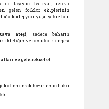
rını taşıyan festival, renkli
den gelen folklor ekiplerinin
urduğu kortej yürüyüşü şehre tam
kava ateşi
, sadece baharın
 birlikteliğin ve umudun simgesi
atları ve geleneksel el
ği kullanılarak hazırlanan bakır
ldu.