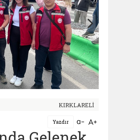
KIRKLARELİ
Bağlantıyı aç
Bağlantıyı aç
Yazdır
ında Gelenek