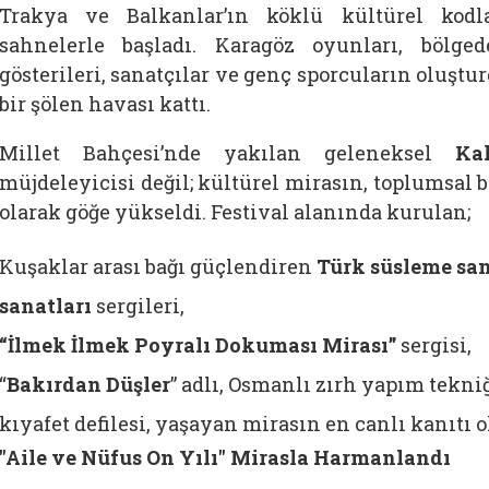
Trakya ve Balkanlar’ın köklü kültürel kodla
sahnelerle başladı. Karagöz oyunları, bölge
gösterileri, sanatçılar ve genç sporcuların oluşt
bir şölen havası kattı.
Millet Bahçesi’nde yakılan geleneksel
Ka
müjdeleyicisi değil; kültürel mirasın, toplumsal
olarak göğe yükseldi. Festival alanında kurulan;
Kuşaklar arası bağı güçlendiren
Türk süsleme san
sanatları
sergileri,
“İlmek İlmek Poyralı Dokuması Mirası”
sergisi,
“
Bakırdan Düşler
” adlı, Osmanlı zırh yapım tekni
kıyafet defilesi, yaşayan mirasın en canlı kanıtı o
"Aile ve Nüfus On Yılı" Mirasla Harmanlandı