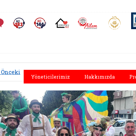
AİLEM İletişim Merkezi
Aile ve 
Sıkça Sorulan Sorular
Alo 183 (yeni sekmede açılır)
Alo 144 (yeni sekmede açılır)
Koruyucu Aile (yeni sekmede açılır)
Önceki
Yöneticilerimiz
Hakkımızda
Pr