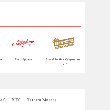
Aile Çocuk Derg
me
E-Kütüphane
Sosyal Politika Çalışmaları
Dergisi
)
Bağışlar ve Yardımlar (yeni sekmede açılır)
bilirlik Değerlendirme Modülü (yeni sekmede açıl
E-Kütüphane (yeni sekmede açılır)
Sosyal Politika Çalış
Ail
et)
BİTS
Yardım Masası