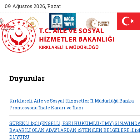
09 Ağustos 2026, Pazar
AİLEM İletişim Merkezi (yeni sekmede açılır)
Aile ve Nüfus On Yılı (yeni sekmede açılır)
Darülaceze bağış sayfası (yeni sekme
açılır)
 Aile (yeni sekmede açılır)
T.C. AILE VE SOSYAL
HIZMETLER BAKANLIĞI
KIRKLARELI İL MÜDÜRLÜĞÜ
Kırklareli Aile ve 
Duyurular
Kırklareli Aile ve Sosyal Hizmetler İl Müdürlüğü Banka
Promosyonu İhale Kararı ve İlanı
SÜREKLİ İŞÇİ (ENGELLİ, ESKİ HÜKÜMLÜ/TMY) SINAVIND
BAŞARILI OLAN ADAYLARDAN İSTENİLEN BELGELERE İLİŞ
DUYURU