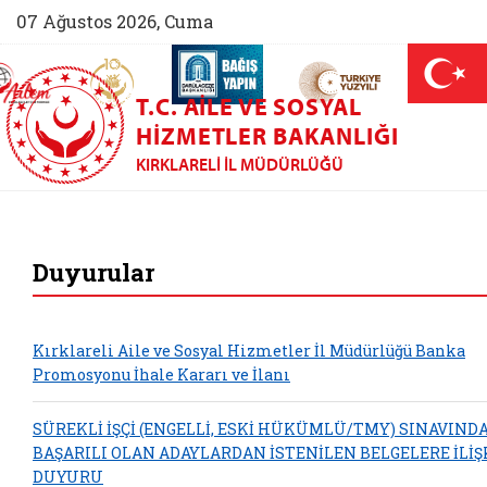
07 Ağustos 2026, Cuma
AİLEM İletişim Merkezi (yeni sekmede açılır)
Aile ve Nüfus On Yılı (yeni sekmede açılır)
Darülaceze bağış sayfası (yeni sekme
açılır)
 Aile (yeni sekmede açılır)
T.C. AILE VE SOSYAL
HIZMETLER BAKANLIĞI
KIRKLARELI İL MÜDÜRLÜĞÜ
Kırklareli Aile ve 
Duyurular
Kırklareli Aile ve Sosyal Hizmetler İl Müdürlüğü Banka
Promosyonu İhale Kararı ve İlanı
SÜREKLİ İŞÇİ (ENGELLİ, ESKİ HÜKÜMLÜ/TMY) SINAVIND
BAŞARILI OLAN ADAYLARDAN İSTENİLEN BELGELERE İLİŞ
DUYURU