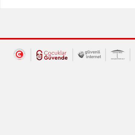
Dış Bağlantılar
Cumhurbaşkanlığı İletişim Merkezi (CİM
Çocuklar Güvende (yeni 
Güvenli İnte
Güv