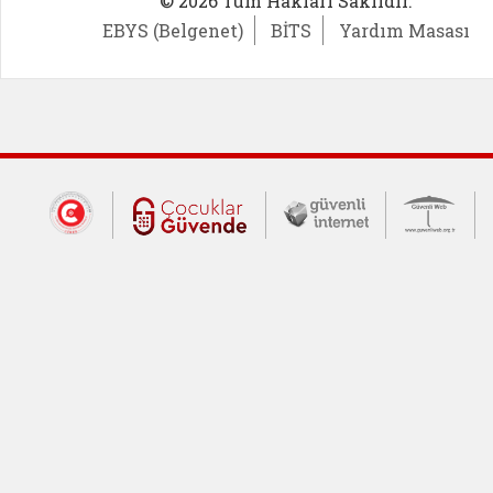
© 2026 Tüm Hakları Saklıdır.
EBYS (Belgenet)
BİTS
Yardım Masası
Dış Bağlantılar
Cumhurbaşkanlığı İletişim Merkezi (CİM
Çocuklar Güvende (yeni 
Güvenli İnte
Güv