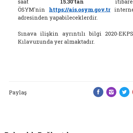
saat
15.30'tan
itibar
ÖSYM'nin
https://ais.osym.gov.tr
intern
adresinden yapabileceklerdir.
Sınava ilişkin ayrıntılı bilgi 2020-EKP
Kılavuzunda yer almaktadır.
Paylaş
Facebook 
Insta
T