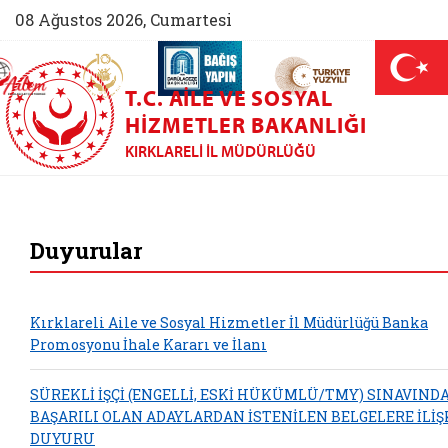
08 Ağustos 2026, Cumartesi
AİLEM İletişim Merkezi (yeni sekmede açılır)
Aile ve Nüfus On Yılı (yeni sekmede açılır)
Darülaceze bağış sayfası (yeni sekme
açılır)
 Aile (yeni sekmede açılır)
T.C. AILE VE SOSYAL
HIZMETLER BAKANLIĞI
KIRKLARELI İL MÜDÜRLÜĞÜ
Kırklareli Aile ve 
Duyurular
Kırklareli Aile ve Sosyal Hizmetler İl Müdürlüğü Banka
Promosyonu İhale Kararı ve İlanı
SÜREKLİ İŞÇİ (ENGELLİ, ESKİ HÜKÜMLÜ/TMY) SINAVIND
BAŞARILI OLAN ADAYLARDAN İSTENİLEN BELGELERE İLİŞ
DUYURU