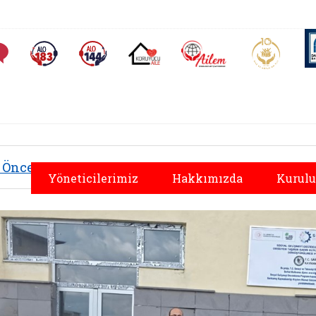
AİLEM İletişim Merkezi
Aile ve 
Sıkça Sorulan Sorular
Alo 183 (yeni sekmede açılır)
Alo 144 (yeni sekmede açılır)
Koruyucu Aile (yeni sekmede açılır)
Önceki
Yöneticilerimiz
Hakkımızda
Kurulu