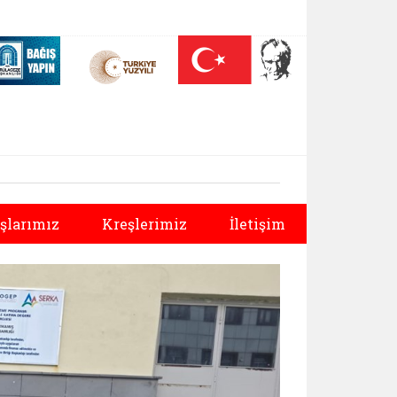
 (yeni sekmede açılır)
Nüfus On Yılı (yeni sekmede açılır)
Darülaceze bağış sayfası (yeni sekmede açılır)
Sonraki
şlarımız
Kreşlerimiz
İletişim