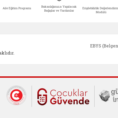
Bakanlığımıza Yapılacak
Aile Eğitim Programı
Erişilebilirlik Değerlendir
Bağışlar ve Yardımlar
Modülü
e açılır)
enim Ailem (yeni sekmede açılır)
Aile Eğitim Programı (yeni sekmede açılır
Bakanlığımıza Yapılacak 
Erişile
EBYS (Belgen
klıdır.
Cumhurbaşkanlığı İletişim Merkezi (C
Çocuklar Gü