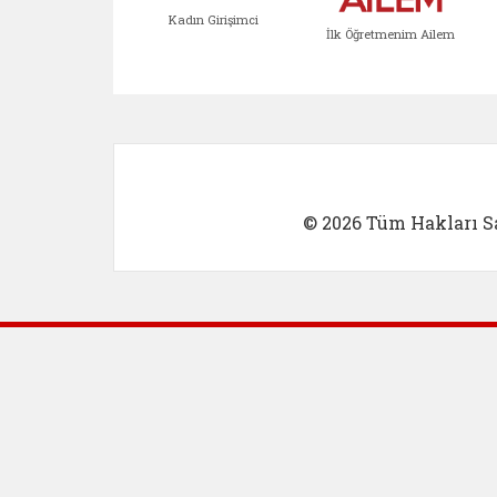
Kadın Girişimci
İlk Öğretmenim Ailem
Kadın Girişimci (yeni sekmed
İlk Öğretm
© 2026 Tüm Hakları Sa
Dış Bağlantılar