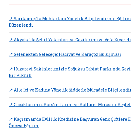
📍 Sarıkamış'ta Muhtarlara Yönelik Bilgilendirme Eğitim
Düzenlendi
📍 Akyaka'da Şehit Yakınları ve Gazilerimize Vefa Ziyaret
📍 Gelenekten Geleceğe: Hacivat ve Karagöz Buluşması
📍 Huzurevi Sakinlerimizle Soğuksu Tabiat Parkı'nda Keyi
Bir Piknik
📍 Aile İçi ve Kadına Yönelik Şiddetle Mücadele Bilgilend
📍 Çocuklarımız Kars’ın Tarihi ve Kültürel Mirasını Keşfet
📍 Kağızman’da Evlilik Kredisine Başvuran Genç Çiftlere E
Öncesi Eğitim