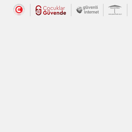
Dış Bağlantılar
Cumhurbaşkanlığı İletişim Merkezi (CİM
Çocuklar Güvende (yeni 
Güvenli İnte
Güv