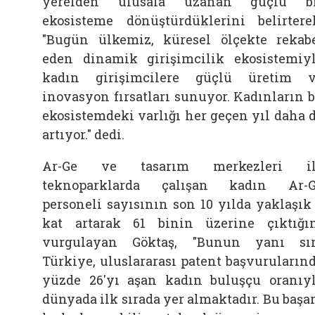
yerelden ulusala uzanan güçlü bi
ekosisteme dönüştürdüklerini belirtere
"Bugün ülkemiz, küresel ölçekte rekab
eden dinamik girişimcilik ekosistemiy
kadın girişimcilere güçlü üretim 
inovasyon fırsatları sunuyor. Kadınların 
ekosistemdeki varlığı her geçen yıl daha 
artıyor." dedi.
Ar-Ge ve tasarım merkezleri il
teknoparklarda çalışan kadın Ar-
personeli sayısının son 10 yılda yaklaşık
kat artarak 61 binin üzerine çıktığı
vurgulayan Göktaş, "Bunun yanı sı
Türkiye, uluslararası patent başvuruların
yüzde 26'yı aşan kadın buluşçu oranıy
dünyada ilk sırada yer almaktadır. Bu başar