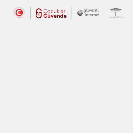
Dış Bağlantılar
Cumhurbaşkanlığı İletişim Merkezi (CİM
Çocuklar Güvende (yeni 
Güvenli İnte
Güv