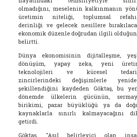
hayatındaki temsiliyetiyle sınır
olmadığını, meselenin kalkınmanın yön
üretimin niteliği, toplumsal refah
derinliği ve gelecek nesillere bırakılac
ekonomik düzenle doğrudan ilgili olduğu
belirtti.
Dünya ekonomisinin dijitalleşme, yeş
dönüşüm, yapay zeka, yeni üreti
teknolojileri ve küresel tedari
zincirlerindeki değişimlerle yenid
şekillendiğini kaydeden Göktaş, bu ye
dönemde ülkelerin gücünün, serma
birikimi, pazar büyüklüğü ya da doğ
kaynaklarla sınırlı kalmayacağını di
getirdi.
Göktaş, "Asıl belirleyici olan ins