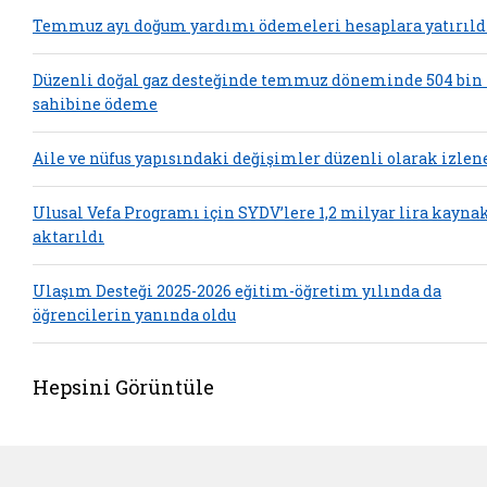
Temmuz ayı doğum yardımı ödemeleri hesaplara yatırıld
Düzenli doğal gaz desteğinde temmuz döneminde 504 bin
sahibine ödeme
Aile ve nüfus yapısındaki değişimler düzenli olarak izlen
Ulusal Vefa Programı için SYDV’lere 1,2 milyar lira kayna
aktarıldı
Ulaşım Desteği 2025-2026 eğitim-öğretim yılında da
öğrencilerin yanında oldu
Hepsini Görüntüle