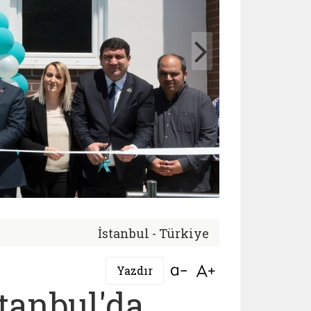
İstanbul - Türkiye
Bağlantıyı aç
Bağlantıyı aç
Yazdır
tanbul'da