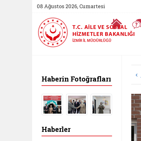
08 Ağustos 2026, Cumartesi
Ana Sayfa
T.C. AILE VE SOSYAL
HIZMETLER BAKANLIĞI
İZMIR İL MÜDÜRLÜĞÜ
Haberin Fotoğrafları
Haberler