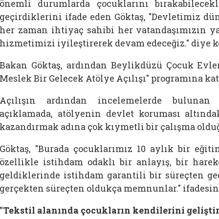
önemli durumlarda çocuklarını bırakabilecek
geçirdiklerini ifade eden
Göktaş, "Devletimiz dü
her zaman ihtiyaç sahibi her vatandaşımızın ya
hizmetimizi iyileştirerek devam edeceğiz." diye 
Bakan
Göktaş, ardından Beylikdüzü Çocuk Evleri
Meslek Bir Gelecek Atölye Açılışı" programına kat
Açılışın ardından incelemelerde bulunan
açıklamada, atölyenin devlet koruması altında
kazandırmak adına çok kıymetli bir çalışma olduğ
Göktaş, "Burada çocuklarımız 10 aylık bir eğit
özellikle istihdam odaklı bir anlayış, bir hare
geldiklerinde istihdam garantili bir süreçten ge
gerçekten süreçten oldukça memnunlar." ifadesin
"Tekstil alanında çocukların kendilerini gelişti