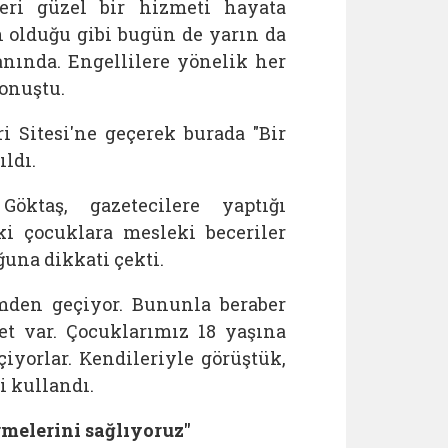
leri güzel bir hizmeti hayata
n olduğu gibi bugün de yarın da
nında. Engellilere yönelik her
konuştu.
 Sitesi'ne geçerek burada "Bir
ıldı.
Göktaş, gazetecilere yaptığı
ki çocuklara mesleki beceriler
una dikkati çekti.
imden geçiyor. Bununla beraber
ket var. Çocuklarımız 18 yaşına
çiyorlar. Kendileriyle görüştük,
i kullandı.
rmelerini sağlıyoruz"