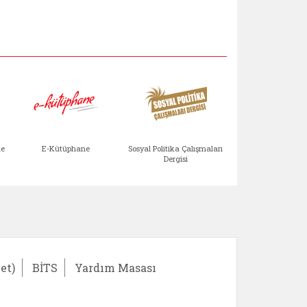
Aile Çocuk Derg
me
E-Kütüphane
Sosyal Politika Çalışmaları
Dergisi
)
Bağışlar ve Yardımlar (yeni sekmede açılır)
bilirlik Değerlendirme Modülü (yeni sekmede açıl
E-Kütüphane (yeni sekmede açılır)
Sosyal Politika Çalış
Ail
et)
BİTS
Yardım Masası