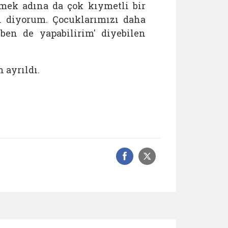
irmek adına da çok kıymetli bir
un diyorum. Çocuklarımızı daha
ben de yapabilirim' diyebilen
 ayrıldı.
Facebook üzerinde
Sosyal medyad