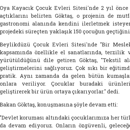
Oya Kayacık Çocuk Evleri Sitesi'nde 2 yıl önc
açtıklarını belirten
Göktaş, o projenin de mutf
gastronomi alanında kendini ilerletmek isteye
projedeki süreçten yaklaşık 150 çocuğun geçtiğini
Beylikdüzü Çocuk Evleri Sitesi'nde "Bir Meslek
kapsamında özellikle el sanatlarında, terzilik 
yürütüldüğünü dile getiren
Göktaş, "Tekstil a
geliştirmelerini sağlıyoruz. Çok sıkı bir eğiti
pratik. Aynı zamanda da gelen bütün kumaşlar,
onlara veriliyor. Çocuklar buradaki ürünle
geliştirerek bir ürün ortaya çıkarıyorlar." dedi.
Bakan
Göktaş, konuşmasına şöyle devam etti:
"Devlet koruması altındaki çocuklarımıza her tür
da devam ediyoruz. Onların özgüvenli, geleceğ