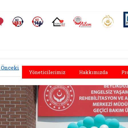
AİLEM İletişim Merkezi
Aile ve 
Sıkça Sorulan Sorular
Alo 183 (yeni sekmede açılır)
Alo 144 (yeni sekmede açılır)
Koruyucu Aile (yeni sekmede açılır)
Önceki
Yöneticilerimiz
Hakkımızda
Pr