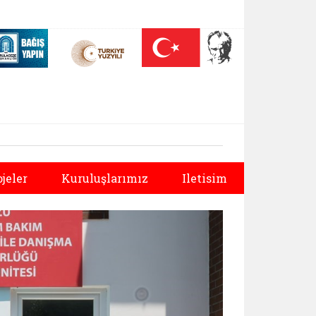
 (yeni sekmede açılır)
Nüfus On Yılı (yeni sekmede açılır)
Darülaceze bağış sayfası (yeni sekmede açılır)
Sonraki
ojeler
Kuruluşlarımız
Iletisim