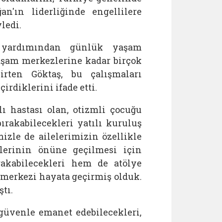
'ın liderliğinde engellilere
ledi.
 yardımından günlük yaşam
aşam merkezlerine kadar birçok
irten
Göktaş, bu çalışmaları
rdiklerini ifade etti.
ı hastası olan, otizmli çocuğu
ırakabilecekleri yatılı kuruluş
mizle de
ailelerimizin özellikle
elerinin önüne geçilmesi için
rakabilecekleri hem de atölye
r merkezi hayata geçirmiş olduk.
ştı.
güvenle emanet edebilecekleri,