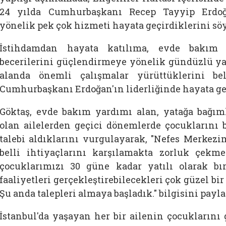
24 yılda Cumhurbaşkanı Recep Tayyip Erdoğan
yönelik pek çok hizmeti hayata geçirdiklerini söy
İstihdamdan hayata katılıma, evde bakım
becerilerini güçlendirmeye yönelik gündüzlü y
alanda önemli çalışmalar yürüttüklerini bel
Cumhurbaşkanı Erdoğan'ın liderliğinde hayata geçi
Göktaş, evde bakım yardımı alan, yatağa bağıml
olan
ailelerden geçici dönemlerde çocuklarını b
talebi aldıklarını vurgulayarak, "Nefes Merkezi
belli ihtiyaçlarını karşılamakta zorluk çekm
çocuklarımızı 30 güne kadar yatılı olarak bı
faaliyetleri gerçekleştirebilecekleri çok güzel bi
Şu anda talepleri almaya başladık." bilgisini payla
İstanbul'da yaşayan her bir
ailenin çocuklarını 