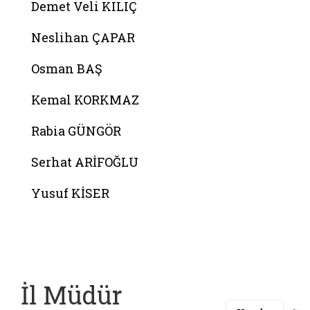
Demet Veli KILIÇ
Neslihan ÇAPAR
Osman BAŞ
Kemal KORKMAZ
Rabia GÜNGÖR
Serhat ARİFOĞLU
Yusuf KİSER
Belgeyi aç: sube mudurlerimiz
İl Müdür