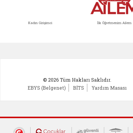
Kadın Girişimci
İlk Öğretmenim Ailem
Kadın Girişimci (yeni sekmede açıl
İlk Öğ
© 2026 Tüm Hakları Saklıdır.
EBYS (Belgenet)
BİTS
Yardım Masası
Dış Bağlantılar
Cumhurbaşkanlığı İletişim Merkezi (CİM
Çocuklar Güvende (yeni 
Güvenli İnte
Güv