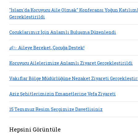
"İslam'da Koruyucu Aile Olmak" Konferansı Yoğun Katılım
Gerçekleştirildi
Çocuklarımız İçin Anlamlı Buluşma Düzenlendi
👶✨ Aileye Bereket, Çocuğa Destek!
Koruyucu Ailelerimize Anlamlı Ziyaret Gerçekleştirildi
Vakıflar Bölge Müdürlüğüne Nezaket Ziyareti Gerçekleştir
Aziz Şehitlerimizin Emanetlerine Vefa Ziyareti
15 Temmuz Resim Sergimize Davetlisiniz
Hepsini Görüntüle