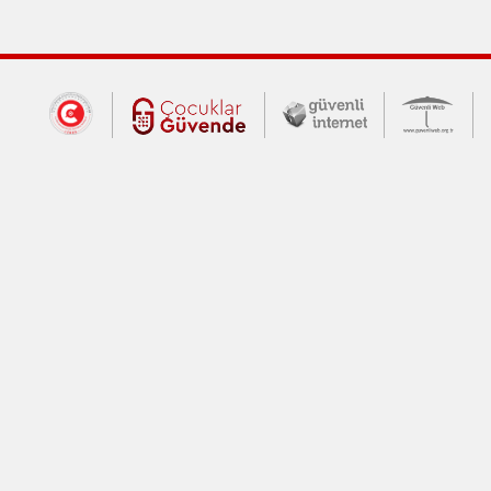
Dış Bağlantılar
Cumhurbaşkanlığı İletişim Merkezi (CİM
Çocuklar Güvende (yeni 
Güvenli İnte
Güv