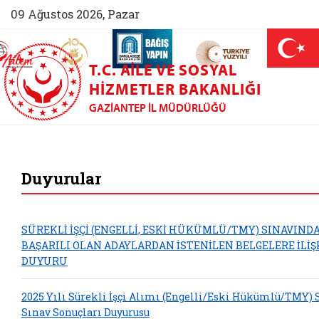
09 Ağustos 2026, Pazar
AİLEM İletişim Merkezi (yeni sekmede açılır)
Aile ve Nüfus On Yılı (yeni sekmede açılır)
Darülaceze bağış sayfası (yeni sekme
açılır)
 Aile (yeni sekmede açılır)
T.C. AILE VE SOSYAL
HIZMETLER BAKANLIĞI
GAZIANTEP İL MÜDÜRLÜĞÜ
Gaziantep Aile ve S
Duyurular
SÜREKLİ İŞÇİ (ENGELLİ, ESKİ HÜKÜMLÜ/TMY) SINAVIND
BAŞARILI OLAN ADAYLARDAN İSTENİLEN BELGELERE İLİŞ
DUYURU
2025 Yılı Sürekli İşçi Alımı (Engelli/Eski Hükümlü/TMY) 
Sınav Sonuçları Duyurusu