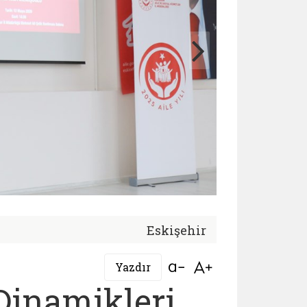
Eskişehir
Bağlantıyı aç
Bağlantıyı aç
Yazdır
 Dinamikleri