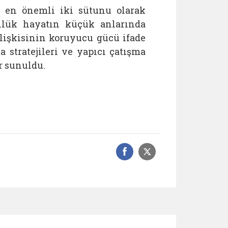
ın en önemli iki sütunu olarak
ünlük hayatın küçük anlarında
lişkisinin koruyucu gücü ifade
a stratejileri ve yapıcı çatışma
r sunuldu.
Facebook üzerinde
Sosyal medyad