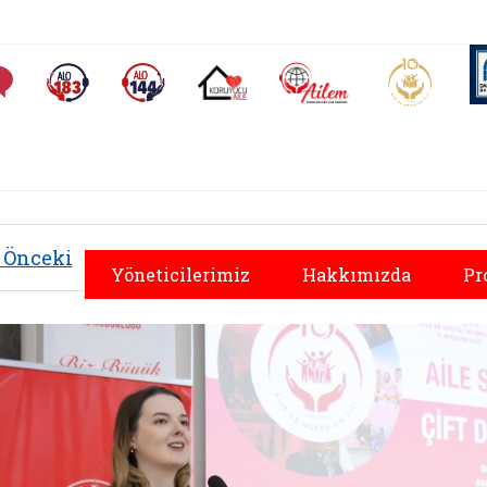
AİLEM İletişim Merkezi
Aile ve 
Sıkça Sorulan Sorular
Alo 183 (yeni sekmede açılır)
Alo 144 (yeni sekmede açılır)
Koruyucu Aile (yeni sekmede açılır)
Önceki
Yöneticilerimiz
Hakkımızda
Pr