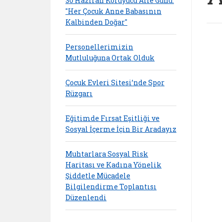
30 Haziran Koruyucu Aile Günü:
"Her Çocuk Anne Babasının
Kalbinden Doğar"
Personellerimizin
Mutluluğuna Ortak Olduk
Çocuk Evleri Sitesi’nde Spor
Rüzgarı
Eğitimde Fırsat Eşitliği ve
Sosyal İçerme İçin Bir Aradayız
Muhtarlara Sosyal Risk
Haritası ve Kadına Yönelik
Şiddetle Mücadele
Bilgilendirme Toplantısı
Düzenlendi