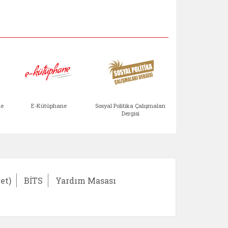
Aile Çocuk Derg
me
E-Kütüphane
Sosyal Politika Çalışmaları
Dergisi
)
Bağışlar ve Yardımlar (yeni sekmede açılır)
bilirlik Değerlendirme Modülü (yeni sekmede açıl
E-Kütüphane (yeni sekmede açılır)
Sosyal Politika Çalış
Ail
et)
BİTS
Yardım Masası