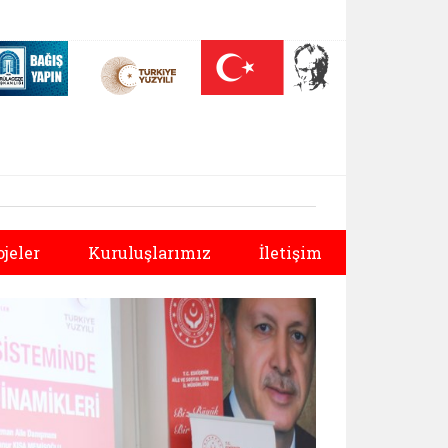
 (yeni sekmede açılır)
Nüfus On Yılı (yeni sekmede açılır)
Darülaceze bağış sayfası (yeni sekmede açılır)
Sonraki
ojeler
Kuruluşlarımız
İletişim