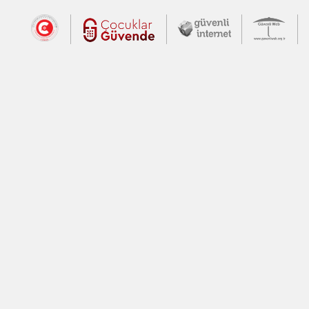
Dış Bağlantılar
Cumhurbaşkanlığı İletişim Merkezi (CİM
Çocuklar Güvende (yeni 
Güvenli İnte
Güv