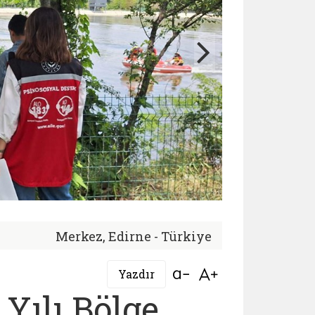
Merkez, Edirne - Türkiye
Bağlantıyı aç
Bağlantıyı aç
Yazdır
Yılı Bölge