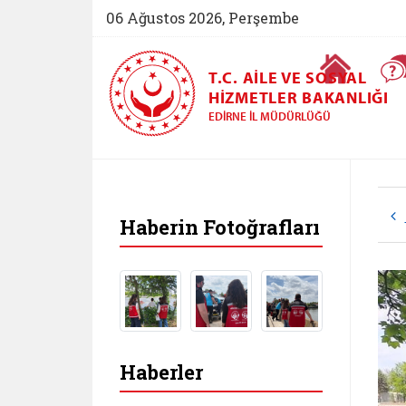
06 Ağustos 2026, Perşembe
Ana Sayfa
T.C. AILE VE SOSYAL
HIZMETLER BAKANLIĞI
EDIRNE İL MÜDÜRLÜĞÜ
Haberin Fotoğrafları
Haberler