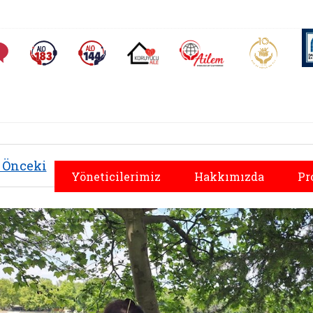
AİLEM İletişim Merkezi
Aile ve 
Sıkça Sorulan Sorular
Alo 183 (yeni sekmede açılır)
Alo 144 (yeni sekmede açılır)
Koruyucu Aile (yeni sekmede açılır)
Önceki
Yöneticilerimiz
Hakkımızda
Pr