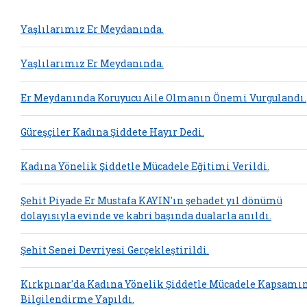
Yaşlılarımız Er Meydanında.
Yaşlılarımız Er Meydanında.
Er Meydanında Koruyucu Aile Olmanın Önemi Vurgulandı.
Güreşçiler Kadına Şiddete Hayır Dedi.
Kadına Yönelik Şiddetle Mücadele Eğitimi Verildi.
Şehit Piyade Er Mustafa KAYIN'ın şehadet yıl dönümü
dolayısıyla evinde ve kabri başında dualarla anıldı.
Şehit Senei Devriyesi Gerçekleştirildi.
Kırkpınar'da Kadına Yönelik Şiddetle Mücadele Kapsamı
Bilgilendirme Yapıldı.