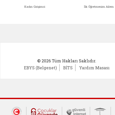
Kadın Girişimci
İlk Öğretmenim Ailem
Kadın Girişimci (yeni sekmede açıl
İlk Öğ
© 2026 Tüm Hakları Saklıdır.
EBYS (Belgenet)
BİTS
Yardım Masası
Dış Bağlantılar
Cumhurbaşkanlığı İletişim Merkezi (CİM
Çocuklar Güvende (yeni 
Güvenli İnte
Güv