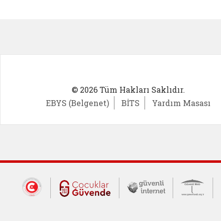
Kadın Girişimci (yeni sekmede açıl
İlk Öğ
© 2026 Tüm Hakları Saklıdır.
EBYS (Belgenet)
BİTS
Yardım Masası
Dış Bağlantılar
Cumhurbaşkanlığı İletişim Merkezi (CİM
Çocuklar Güvende (yeni 
Güvenli İnte
Güv