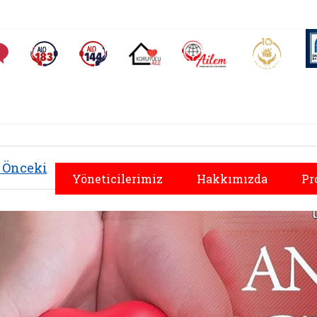
AİLEM İletişim Merkezi
Aile ve 
Sıkça Sorulan Sorular
Alo 183 (yeni sekmede açılır)
Alo 144 (yeni sekmede açılır)
Koruyucu Aile (yeni sekmede açılır)
Önceki
Yöneticilerimiz
Hakkımızda
Pr