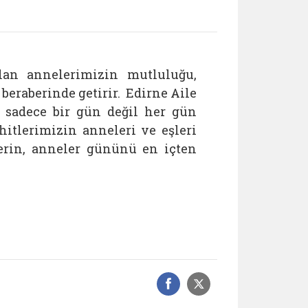
lan annelerimizin mutluluğu,
beraberinde getirir. Edirne Aile
a sadece bir gün değil her gün
itlerimizin anneleri ve eşleri
lerin, anneler gününü en içten
Facebook üzerinde
Sosyal medyad