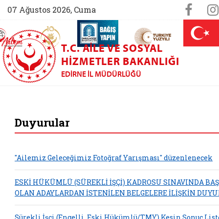
Sosya
Face
07 Ağustos 2026, Cuma
AİLEM İletişim Merkezi (yeni sekmede açılır)
Aile ve Nüfus On Yılı (yeni sekmede açılır)
Darülaceze bağış sayfası (yeni sekme
açılır)
 Aile (yeni sekmede açılır)
T.C. AILE VE SOSYAL
HIZMETLER BAKANLIĞI
EDIRNE İL MÜDÜRLÜĞÜ
Edirne Aile ve Sosy
Duyurular
"Ailemiz Geleceğimiz Fotoğraf Yarışması" düzenlenecek
ESKİ HÜKÜMLÜ (SÜREKLİ İŞÇİ) KADROSU SINAVINDA BAŞ
OLAN ADAYLARDAN İSTENİLEN BELGELERE İLİŞKİN DUY
Sürekli İşçi (Engelli, Eski Hükümlü/TMY) Kesin Sonuç List