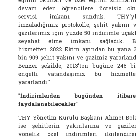
eğitim okulları ve özel eğitim sınıfları
devam eden öğrencilere ücretsiz ok
servisi imkanı sunduk. THY'yl
imzaladığımız protokolle, şehit yakını 
gazilerimiz için yüzde 50 indirimle uçak
seyahat etme imkanı sağladık. B
hizmetten 2022 Ekim ayından bu yana 
bin 909 şehit yakını ve gazimiz yararland
Benzer şekilde, 2013'ten bugüne 248 b
engelli vatandaşımız bu hizmette
yararlandı."
"İndirimlerden bugünden itibare
faydalanabilecekler"
THY Yönetim Kurulu Başkanı Ahmet Bol
ise şehitlerin yakınlarına ve gazile
yönelik özel indirimleri ilgilendire