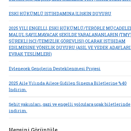
ESKİ HÜKÜMLÜ İSTİHDAMINA İLİŞKİN DUYURU
2025 YILI ENGELLİ, ESKİ HÜKÜMLÜ/TERÖRLE MÜCADELE
MALUL SAYILMAYACAK ŞEKİLDE YARALANANLARIN (TMY
SÜREKLİ İŞÇİ (TEMİZLİK GÖREVLİSİ) OLARAK İSTİHDAM
EDİLMESİNE YÖNELİK DUYURU (ASİL VE YEDEK ADAYLAR
EVRAK TESLİMLERİ)
Evlenecek Gençlerin Desteklenmesi Projesi
2025 Aile Yılında Ailece Gidilen Sinema Biletlerine %40
İndirim.
Şehit yakınları, gazi ve engelli yolculara uçak biletlerinde
indirim.
Hepsini Görüntüle