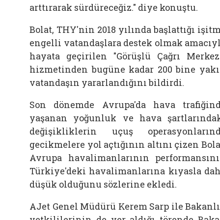
arttırarak sürdüreceğiz." diye konuştu.
Bolat, THY'nin 2018 yılında başlattığı işit
engelli vatandaşlara destek olmak amacıy
hayata geçirilen "Görüşlü Çağrı Merkez
hizmetinden bugüne kadar 200 bine yak
vatandaşın yararlandığını bildirdi.
Son dönemde Avrupa'da hava trafiğin
yaşanan yoğunluk ve hava şartlarında
değişikliklerin uçuş operasyonların
gecikmelere yol açtığının altını çizen Bola
Avrupa havalimanlarının performansın
Türkiye'deki havalimanlarına kıyasla da
düşük olduğunu sözlerine ekledi.
AJet Genel Müdürü Kerem Sarp ile Bakanl
yetkililerinin de yer aldığı törende Bak