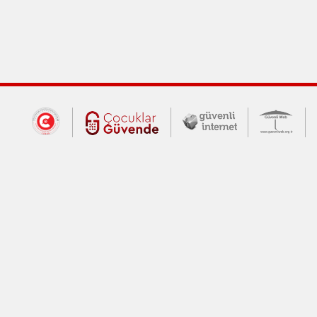
Dış Bağlantılar
Cumhurbaşkanlığı İletişim Merkezi (CİM
Çocuklar Güvende (yeni 
Güvenli İnte
Güv