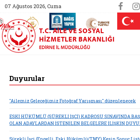
Sosya
Face
07 Ağustos 2026, Cuma
AİLEM İletişim Merkezi (yeni sekmede açılır)
Aile ve Nüfus On Yılı (yeni sekmede açılır)
Darülaceze bağış sayfası (yeni sekme
açılır)
 Aile (yeni sekmede açılır)
T.C. AILE VE SOSYAL
HIZMETLER BAKANLIĞI
EDIRNE İL MÜDÜRLÜĞÜ
Edirne Aile ve Sosy
Duyurular
"Ailemiz Geleceğimiz Fotoğraf Yarışması" düzenlenecek
ESKİ HÜKÜMLÜ (SÜREKLİ İŞÇİ) KADROSU SINAVINDA BAŞ
OLAN ADAYLARDAN İSTENİLEN BELGELERE İLİŞKİN DUY
Sürekli İşçi (Engelli, Eski Hükümlü/TMY) Kesin Sonuç List