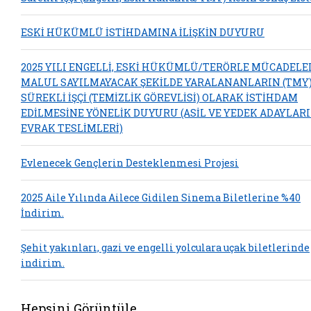
ESKİ HÜKÜMLÜ İSTİHDAMINA İLİŞKİN DUYURU
2025 YILI ENGELLİ, ESKİ HÜKÜMLÜ/TERÖRLE MÜCADELE
MALUL SAYILMAYACAK ŞEKİLDE YARALANANLARIN (TMY
SÜREKLİ İŞÇİ (TEMİZLİK GÖREVLİSİ) OLARAK İSTİHDAM
EDİLMESİNE YÖNELİK DUYURU (ASİL VE YEDEK ADAYLAR
EVRAK TESLİMLERİ)
Evlenecek Gençlerin Desteklenmesi Projesi
2025 Aile Yılında Ailece Gidilen Sinema Biletlerine %40
İndirim.
Şehit yakınları, gazi ve engelli yolculara uçak biletlerinde
indirim.
Hepsini Görüntüle