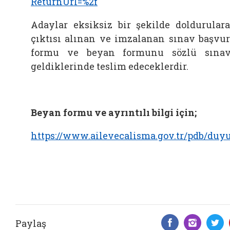
ReturnUrl=%2f
Adaylar eksiksiz bir şekilde doldurular
çıktısı alınan ve imzalanan sınav başvu
formu ve beyan formunu sözlü sına
geldiklerinde teslim edeceklerdir.
Beyan formu ve ayrıntılı bilgi için;
https://www.ailevecalisma.gov.tr/pdb/duy
Paylaş
Facebook 
Insta
T