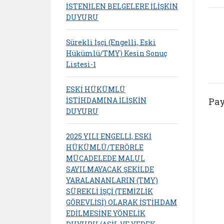
İSTENİLEN BELGELERE İLİŞKİN
DUYURU
Sürekli İşçi (Engelli, Eski
Hükümlü/TMY) Kesin Sonuç
Listesi-1
ESKİ HÜKÜMLÜ
İSTİHDAMINA İLİŞKİN
Pay
DUYURU
2025 YILI ENGELLİ, ESKİ
HÜKÜMLÜ/TERÖRLE
MÜCADELEDE MALUL
SAYILMAYACAK ŞEKİLDE
YARALANANLARIN (TMY)
SÜREKLİ İŞÇİ (TEMİZLİK
GÖREVLİSİ) OLARAK İSTİHDAM
EDİLMESİNE YÖNELİK