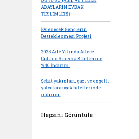
DUYURU (ASİL VE YEDEK
ADAYLARIN EVRAK
TESLİMLERİ)
Evlenecek Gençlerin
Desteklenmesi Projesi
2025 Aile Yılında Ailece
Gidilen Sinema Biletlerine
%40 İndirim.
Şehit yakınları, gazi ve engelli
yolculara uçak biletlerinde
indirim.
Hepsini Görüntüle