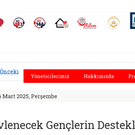
AİLEM İletişim Merkezi
Aile ve 
Sıkça Sorulan Sorular
Alo 183 (yeni sekmede açılır)
Alo 144 (yeni sekmede açılır)
Koruyucu Aile (yeni sekmede açılır)
al Hizmetler İl Müdü
Önceki
Yöneticilerimiz
Hakkımızda
Pr
6 Mart 2025, Perşembe
vlenecek Gençlerin Destekl