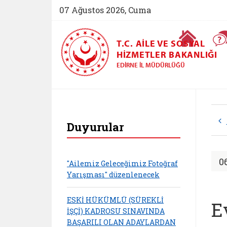
07 Ağustos 2026, Cuma
Ana Sayfa
T.C. AILE VE SOSYAL
HIZMETLER BAKANLIĞI
EDIRNE İL MÜDÜRLÜĞÜ
Edirne Aile ve Sosy
Duyurular
0
"Ailemiz Geleceğimiz Fotoğraf
Yarışması" düzenlenecek
ESKİ HÜKÜMLÜ (SÜREKLİ
E
İŞÇİ) KADROSU SINAVINDA
BAŞARILI OLAN ADAYLARDAN