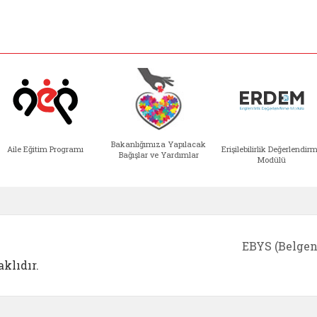
Bakanlığımıza Yapılacak
Aile Eğitim Programı
Erişilebilirlik Değerlendir
Bağışlar ve Yardımlar
Modülü
e açılır)
enim Ailem (yeni sekmede açılır)
Aile Eğitim Programı (yeni sekmede açılır
Bakanlığımıza Yapılacak 
Erişile
EBYS (Belgen
klıdır.