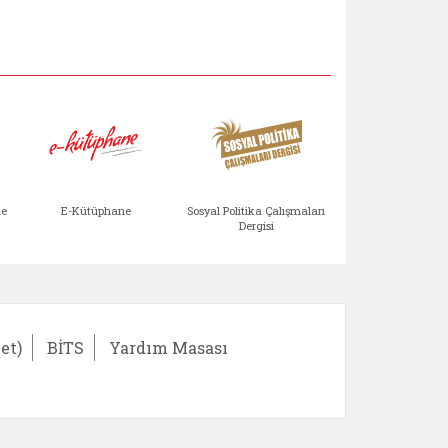
Aile Çocuk Derg
me
E-Kütüphane
Sosyal Politika Çalışmaları
Dergisi
)
Bağışlar ve Yardımlar (yeni sekmede açılır)
bilirlik Değerlendirme Modülü (yeni sekmede açıl
E-Kütüphane (yeni sekmede açılır)
Sosyal Politika Çalış
Ail
et)
BİTS
Yardım Masası